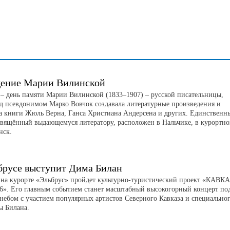
ение Марии Вилинской
а – день памяти Марии Вилинской (1833–1907) – русской писательницы,
од псевдонимом Марко Вовчок создавала литературные произведения и
а книги Жюль Верна, Ганса Христиана Андерсена и других. Единственн
свящённый выдающемуся литератору, расположен в Нальчике, в курортн
нск.
брусе выступит Дима Билан
а на курорте «Эльбрус» пройдет культурно-туристический проект «КАВК
». Его главным событием станет масштабный высокогорный концерт по
небом с участием популярных артистов Северного Кавказа и специально
ы Билана.