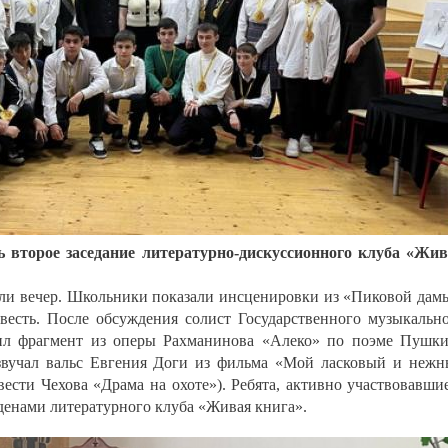
ь второе заседание литературно-дискуссионного клуба «Жи
ли вечер. Школьники показали инсценировки из «Пиковой дам
весть. После обсуждения солист Государственного музыкальн
ил фрагмент из оперы Рахманинова «Алеко» по поэме Пушк
звучал вальс Евгения Доги из фильма «Мой ласковый и неж
вести Чехова «Драма на охоте»). Ребята, активно участвовавши
енами литературного клуба «Живая книга».