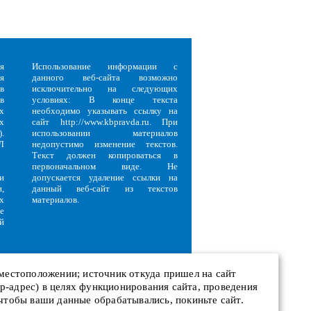
я
Использование информации с
я
данного веб-сайта возможно
в
исключительно на следующих
в
условиях: В конце текста
х
необходимо указывать ссылку на
х
сайт http://www.kbpravda.ru. При
.
использовании материалов
Л
недопустимо изменение текстов.
Текст должен копироваться в
первоначальном виде. Не
и
допускается удаление ссылки на
,
данный веб-сайт из текстов
х
материалов.
е
й
 местоположении; источник откуда пришел на сайт
 ip-адрес) в целях функционирования сайта, проведения
и
 чтобы ваши данные обрабатывались, покиньте сайт.