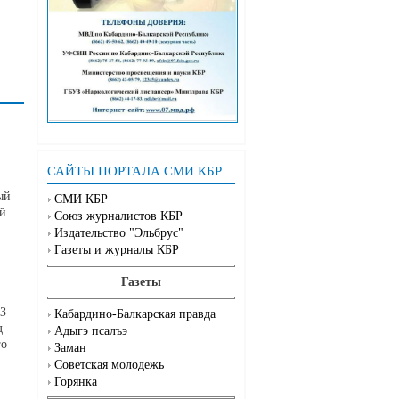
САЙТЫ ПОРТАЛА СМИ КБР
ый
СМИ КБР
ой
Союз журналистов КБР
Издательство "Эльбрус"
Газеты и журналы КБР
Газеты
АЗ
Кабардино-Балкарская правда
д
Адыгэ псалъэ
го
Заман
Советская молодежь
Горянка