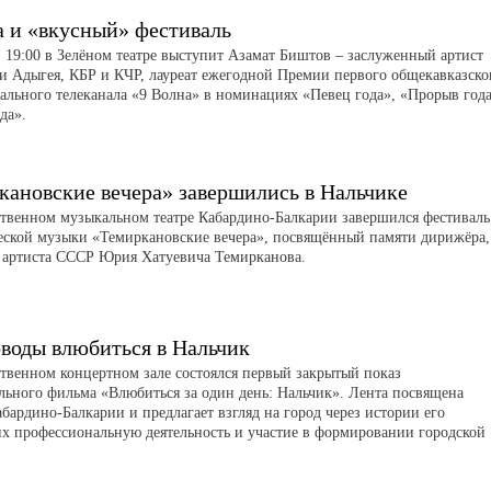
а и «вкусный» фестиваль
в 19:00 в Зелёном театре выступит Азамат Биштов – заслуженный артист
и Адыгея, КБР и КЧР, лауреат ежегодной Премии первого общекавказско
ального телеканала «9 Волна» в номинациях «Певец года», «Прорыв год
да».
кановские вечера» завершились в Нальчике
ственном музыкальном театре Кабардино-Балкарии завершился фестиваль
ской музыки «Темиркановские вечера», посвящённый памяти дирижёра,
 артиста СССР Юрия Хатуевича Темирканова.
воды влюбиться в Нальчик
ственном концертном зале состоялся первый закрытый показ
льного фильма «Влюбиться за один день: Нальчик». Лента посвящена
бардино-Балкарии и предлагает взгляд на город через истории его
их профессиональную деятельность и участие в формировании городской