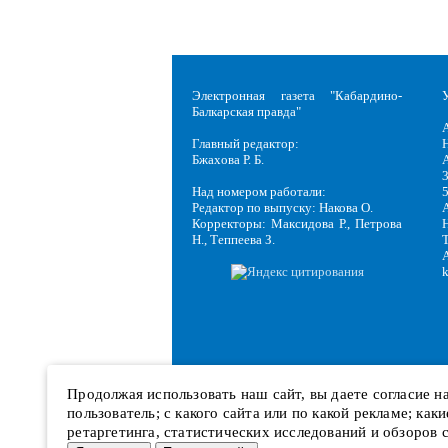
Электронная газета "Кабардино-
Балкарская правда"
Главный редактор:
Н
Бжахова Р. Б.
3
Над номером работали:
Редактор по выпуску: Накова О.
Корректоры: Максидова Р., Петрова
Н
Н., Теппеева З.
Продолжая использовать наш сайт, вы даете согласие 
пользователь; с какого сайта или по какой рекламе; ка
ретаргетинга, статистических исследований и обзоров 