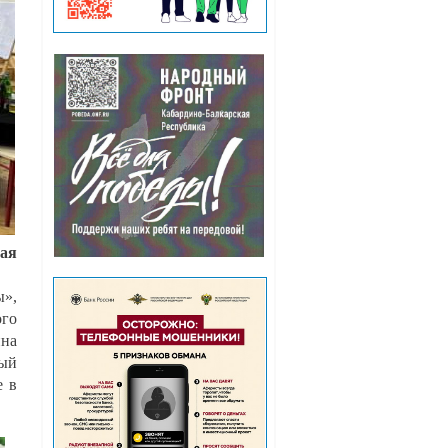
вая
ы»,
ого
ина
ный
е в