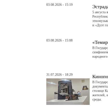
03.08.2026 - 15:19
Эстрад
5 августа 
Республик
этномузык
и «Дуэт го
03.08.2026 - 15:08
«Темир
В Государ
симфониче
народного
31.07.2026 - 18:29
Кинопо
В Государ
документа
столице Ка
жителей, 
среды.