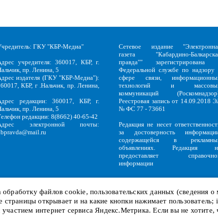
Учредитель: ГКУ "КБР-Медиа"
Сетевое издание "Электронна
газета "Кабардино-Балкарска
Адрес учредителя: 360017, КБР, г.
правда"" зарегистрирована 
альчик, пр. Ленина, 5
Федеральной службе по надзору 
Адрес издателя (ГКУ "КБР-Медиа"):
сфере связи, информационны
60017, КБР, г .Нальчик, пр. Ленина,
технологий и массовы
5
коммуникаций (Роскомнадзор)
Адрес редакции: 360017, КБР, г.
Реестровая запись от 14.09.2018 Э
альчик, пр. Ленина, 5
№ ФС 77 - 73661
Телефон редакции: 8(8662) 40-65-42
Адрес электронной почты:
Редакция не несет ответственност
kbpravda@mail.ru
за достоверность информации
содержащейся в рекламны
объявлениях. Редакция н
предоставляет справочно
информации
на обработку файлов
cookie
, пользовательских данных (сведения о
кие страницы открывает и на какие кнопки нажимает пользователь;
Политика обработки персональных данных
и
Политика конфиденциальност
KBP
Copyright © 2018-2026.
с участием интернет сервиса Яндекс.Метрика. Если вы не хотите,
Служебный вход