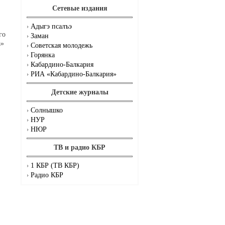
Сетевые издания
Адыгэ псалъэ
го
Заман
а»
Советская молодежь
Горянка
Кабардино-Балкария
РИА «Кабардино-Балкария»
Детские журналы
Солнышко
НУР
НЮР
ТВ и радио КБР
1 КБР (ТВ КБР)
Радио КБР