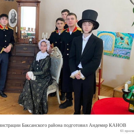
нистрации Баксанского района подготовил Андемир КАНОВ
61 просм