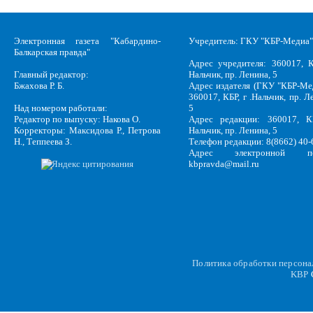
Электронная газета "Кабардино-
Учредитель: ГКУ "КБР-Медиа"
Балкарская правда"
Адрес учредителя: 360017, К
Главный редактор:
Нальчик, пр. Ленина, 5
Бжахова Р. Б.
Адрес издателя (ГКУ "КБР-Ме
360017, КБР, г .Нальчик, пр. Л
Над номером работали:
5
Редактор по выпуску: Накова О.
Адрес редакции: 360017, КБ
Корректоры: Максидова Р., Петрова
Нальчик, пр. Ленина, 5
Н., Теппеева З.
Телефон редакции: 8(8662) 40-
Адрес электронной по
kbpravda@mail.ru
Политика обработки персон
KBP
C