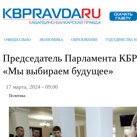
Пе
ос
Электронная газета "Кабардино-
со
Балкарская правда"
ОФИЦИАЛЬНО
ЭКОНОМИКА
ОБРАЗОВАНИЕ
ГОД ЕДИНСТВА 
Главное меню
Председатель Парламента КБР 
«Мы выбираем будущее»
17 марта, 2024 - 09:00
Политика