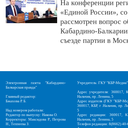
На конференции рег
«Единой России», со
рассмотрен вопрос о
Кабардино-Балкарии 
съезде партии в Мос
Электронная газета "Кабардино-
Учредитель: ГКУ "КБР-Медиа"
Балкарская правда"
Адрес учредителя: 360017, К
Главный редактор:
Нальчик, пр. Ленина, 5
Бжахова Р. Б.
Адрес издателя (ГКУ "КБР-Ме
360017, КБР, г .Нальчик, пр. Л
Над номером работали:
5
Редактор по выпуску: Накова О.
Адрес редакции: 360017, КБ
Корректоры: Максидова Р., Петрова
Нальчик, пр. Ленина, 5
Н., Теппеева З.
Телефон редакции: 8(8662) 40-