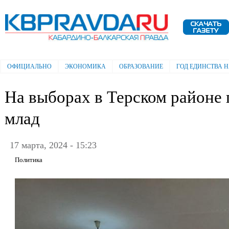
Пе
ос
Электронная газета "Кабардино-
со
Балкарская правда"
ОФИЦИАЛЬНО
ЭКОНОМИКА
ОБРАЗОВАНИЕ
ГОД ЕДИНСТВА 
Главное меню
На выборах в Терском районе г
млад
17 марта, 2024 - 15:23
Политика