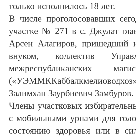
только исполнилось 18 лет.
В числе проголосовавших сего
участке № 271 в с. Джулат гла
Арсен Алагиров, пришедший 
внуком, коллектив Управл
межреспубликанских маги
(«УЭММККаббалкмелиоводхоз»)
Залимхан Заурбиевич Замбуров.
Члены участковых избирательн
с мобильными урнами для голо
состоянию здоровья или в си