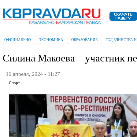
Пе
ос
Электронная газета "Кабардино-
со
Балкарская правда"
ОФИЦИАЛЬНО
ЭКОНОМИКА
ОБРАЗОВАНИЕ
ГОД ЕДИНСТВА 
Главное меню
Силина Макоева – участник п
16 апреля, 2024 - 11:27
Спорт