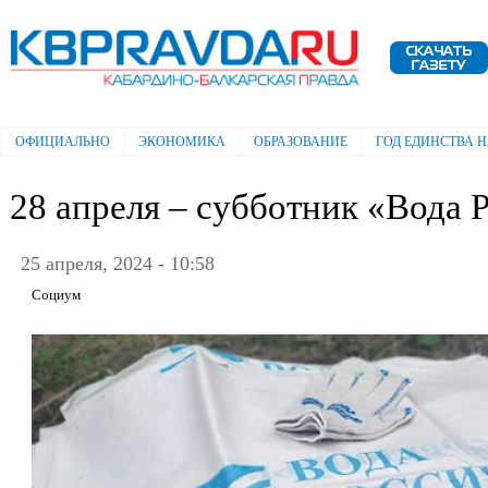
Пе
ос
Электронная газета "Кабардино-
со
Балкарская правда"
ОФИЦИАЛЬНО
ЭКОНОМИКА
ОБРАЗОВАНИЕ
ГОД ЕДИНСТВА 
Главное меню
28 апреля – субботник «Вода 
25 апреля, 2024 - 10:58
Социум