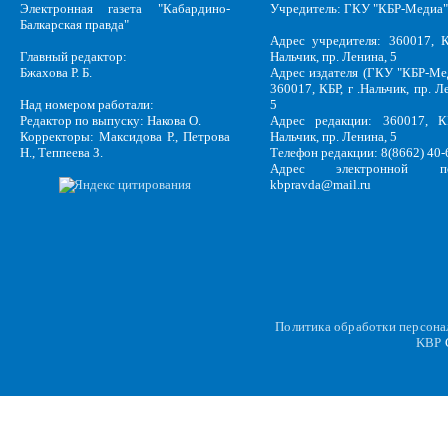
Электронная газета "Кабардино-
Учредитель: ГКУ "КБР-Медиа"
Балкарская правда"
Адрес учредителя: 360017, К
Главный редактор:
Нальчик, пр. Ленина, 5
Бжахова Р. Б.
Адрес издателя (ГКУ "КБР-Ме
360017, КБР, г .Нальчик, пр. Л
Над номером работали:
5
Редактор по выпуску: Накова О.
Адрес редакции: 360017, КБ
Корректоры: Максидова Р., Петрова
Нальчик, пр. Ленина, 5
Н., Теппеева З.
Телефон редакции: 8(8662) 40-
Адрес электронной по
kbpravda@mail.ru
Политика обработки персон
KBP
C