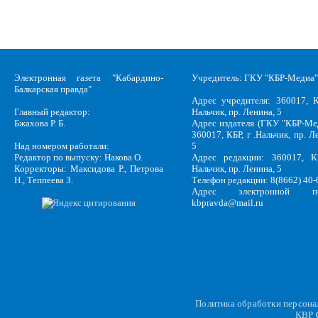
Электронная газета "Кабардино-
Учредитель: ГКУ "КБР-Медиа"
Балкарская правда"
Адрес учредителя: 360017, К
Главный редактор:
Нальчик, пр. Ленина, 5
Бжахова Р. Б.
Адрес издателя (ГКУ "КБР-Ме
360017, КБР, г .Нальчик, пр. Л
Над номером работали:
5
Редактор по выпуску: Накова О.
Адрес редакции: 360017, КБ
Корректоры: Максидова Р., Петрова
Нальчик, пр. Ленина, 5
Н., Теппеева З.
Телефон редакции: 8(8662) 40-
Адрес электронной по
kbpravda@mail.ru
Политика обработки персон
KBP
C