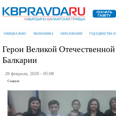
Пе
ос
Электронная газета "Кабардино-
со
Балкарская правда"
ОФИЦИАЛЬНО
ЭКОНОМИКА
ОБРАЗОВАНИЕ
ГОД ЕДИНСТВА 
Главное меню
Герои Великой Отечественной
Балкарии
28 февраля, 2020 - 05:08
Социум