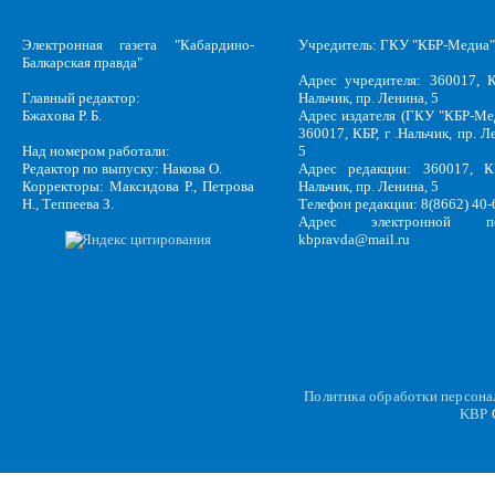
Электронная газета "Кабардино-
Учредитель: ГКУ "КБР-Медиа"
Балкарская правда"
Адрес учредителя: 360017, К
Главный редактор:
Нальчик, пр. Ленина, 5
Бжахова Р. Б.
Адрес издателя (ГКУ "КБР-Ме
360017, КБР, г .Нальчик, пр. Л
Над номером работали:
5
Редактор по выпуску: Накова О.
Адрес редакции: 360017, КБ
Корректоры: Максидова Р., Петрова
Нальчик, пр. Ленина, 5
Н., Теппеева З.
Телефон редакции: 8(8662) 40-
Адрес электронной по
kbpravda@mail.ru
Политика обработки персон
KBP
C