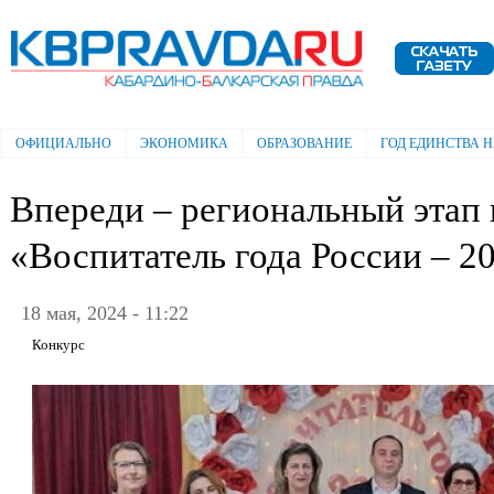
Пе
ос
Электронная газета "Кабардино-
со
Балкарская правда"
ОФИЦИАЛЬНО
ЭКОНОМИКА
ОБРАЗОВАНИЕ
ГОД ЕДИНСТВА 
Главное меню
Впереди – региональный этап 
«Воспитатель года России – 2
18 мая, 2024 - 11:22
Конкурс