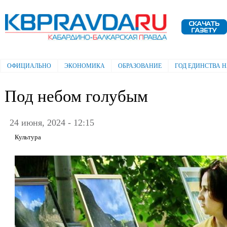
Пе
ос
Электронная газета "Кабардино-
со
Балкарская правда"
ОФИЦИАЛЬНО
ЭКОНОМИКА
ОБРАЗОВАНИЕ
ГОД ЕДИНСТВА 
Главное меню
Под небом голубым
24 июня, 2024 - 12:15
Культура