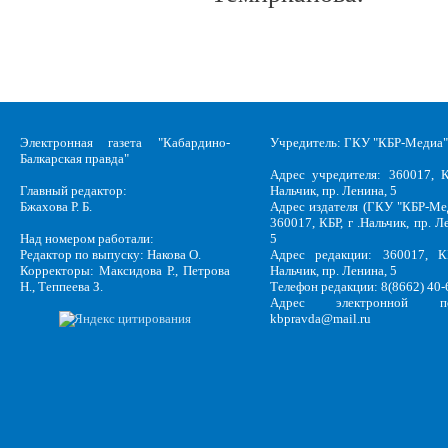
Электронная газета "Кабардино-
Учредитель: ГКУ "КБР-Медиа"
Балкарская правда"
Адрес учредителя: 360017, К
Главный редактор:
Нальчик, пр. Ленина, 5
Бжахова Р. Б.
Адрес издателя (ГКУ "КБР-Ме
360017, КБР, г .Нальчик, пр. Л
Над номером работали:
5
Редактор по выпуску: Накова О.
Адрес редакции: 360017, КБ
Корректоры: Максидова Р., Петрова
Нальчик, пр. Ленина, 5
Н., Теппеева З.
Телефон редакции: 8(8662) 40-
Адрес электронной по
kbpravda@mail.ru