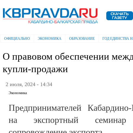
Пе
ос
Электронная газета "Кабардино-
со
Балкарская правда"
ОФИЦИАЛЬНО
ЭКОНОМИКА
ОБРАЗОВАНИЕ
ГОД ЕДИНСТВА 
Главное меню
О правовом обеспечении меж
купли-продажи
2 июля, 2024 - 14:34
Экономика
Предпринимателей Кабардино-
на экспортный семинар 
сопровождение экспорта.