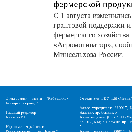
фермерской продук
С 1 августа изменилис
грантовой поддержки и
фермерского хозяйства 
«Агромотиватор», сооб
Минсельхоза России.
Электронная газета "Кабардино-
Учредитель: ГКУ "КБР-Медиа"
Балкарская правда"
Адрес учредителя: 360017, К
Главный редактор:
Нальчик, пр. Ленина, 5
Бжахова Р. Б.
Адрес издателя (ГКУ "КБР-Ме
360017, КБР, г .Нальчик, пр. Л
Над номером работали:
5
Редактор по выпуску: Накова О.
Адрес редакции: 360017, КБ