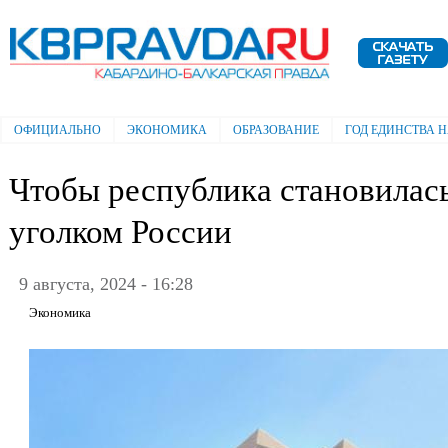
Пе
ос
Электронная газета "Кабардино-
со
Балкарская правда"
ОФИЦИАЛЬНО
ЭКОНОМИКА
ОБРАЗОВАНИЕ
ГОД ЕДИНСТВА 
Главное меню
Чтобы республика становилас
уголком России
9 августа, 2024 - 16:28
Экономика