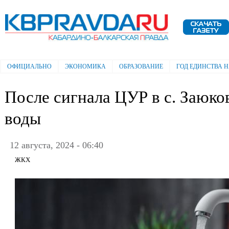
Пе
ос
Электронная газета "Кабардино-
со
Балкарская правда"
ОФИЦИАЛЬНО
ЭКОНОМИКА
ОБРАЗОВАНИЕ
ГОД ЕДИНСТВА 
Главное меню
После сигнала ЦУР в с. Заюк
воды
12 августа, 2024 - 06:40
ЖКХ