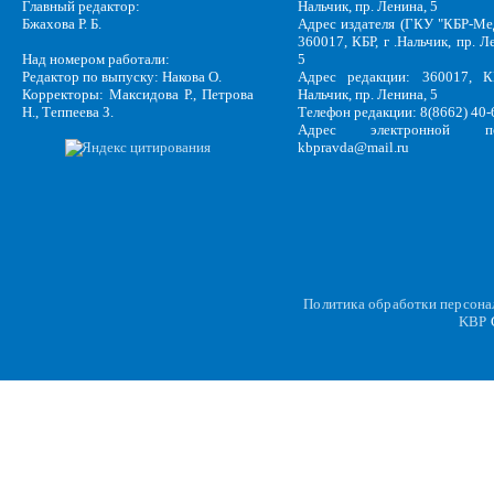
Главный редактор:
Нальчик, пр. Ленина, 5
Бжахова Р. Б.
Адрес издателя (ГКУ "КБР-Ме
360017, КБР, г .Нальчик, пр. Л
Над номером работали:
5
Редактор по выпуску: Накова О.
Адрес редакции: 360017, КБ
Корректоры: Максидова Р., Петрова
Нальчик, пр. Ленина, 5
Н., Теппеева З.
Телефон редакции: 8(8662) 40-
Адрес электронной по
kbpravda@mail.ru
Политика обработки персон
KBP
C