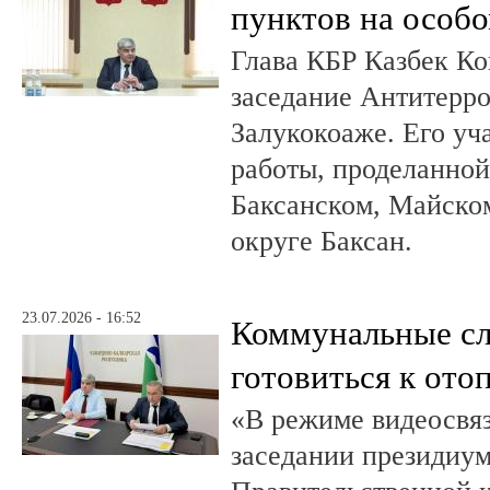
пунктов на особо
Глава КБР Казбек Ко
заседание Антитерр
Залукокоаже. Его уч
работы, проделанной 
Баксанском, Майском
округе Баксан.
23.07.2026 - 16:52
Коммунальные с
готовиться к ото
«В режиме видеосвяз
заседании президиум