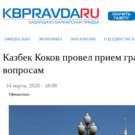
Пе
ос
Электронная газета "Кабардино-
со
Балкарская правда"
ОФИЦИАЛЬНО
ЭКОНОМИКА
ОБРАЗОВАНИЕ
ГОД ЕДИНСТВА 
Главное меню
Казбек Коков провел прием г
вопросам
14 марта, 2020 - 18:08
Официально