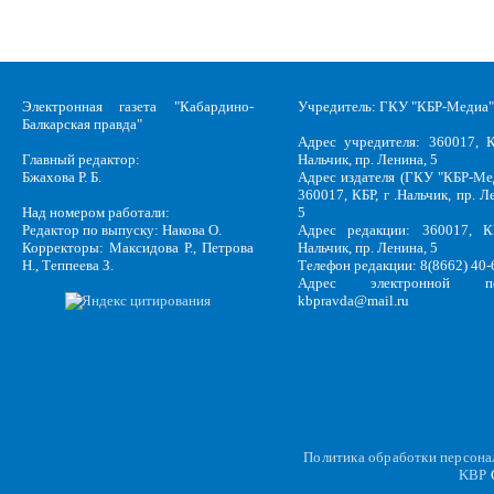
Электронная газета "Кабардино-
Учредитель: ГКУ "КБР-Медиа"
Балкарская правда"
Адрес учредителя: 360017, К
Главный редактор:
Нальчик, пр. Ленина, 5
Бжахова Р. Б.
Адрес издателя (ГКУ "КБР-Ме
360017, КБР, г .Нальчик, пр. Л
Над номером работали:
5
Редактор по выпуску: Накова О.
Адрес редакции: 360017, КБ
Корректоры: Максидова Р., Петрова
Нальчик, пр. Ленина, 5
Н., Теппеева З.
Телефон редакции: 8(8662) 40-
Адрес электронной по
kbpravda@mail.ru
Политика обработки персон
KBP
C