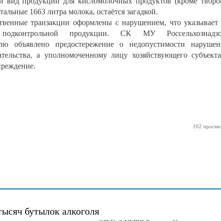
й вид продукции для кисломолочных продуктов (кроме творо
стальные 1663 литра молока, остаётся загадкой.
твенные транзакции оформлены с нарушением, что указывает
и подконтрольной продукции. СК МУ Россельхознадзо
лю объявлено предостережение о недопустимости наруше
ательства, а уполномоченному лицу хозяйствующего субъект
преждение.
102 просмо
тысяч бутылок алкоголя