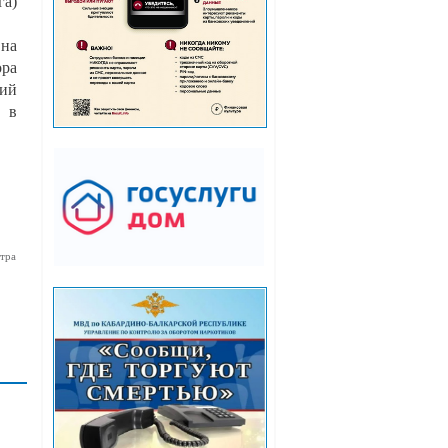
га)
 на
ра
ний
а в
тра