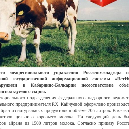
ого межрегионального управления Россельхознадзора п
ьной государственной информационной системы «ВетИ
ружили в Кабардино-Балкарии несоответствие объё
 используемого сырья.
ториального подразделения федерального надзорного ведомст
ьного предпринимателя Р.Х. Кайчуевой оформлено производс
ран из натуральных продуктов» в объёме 705 литров. В качес
литров цельного коровьего молока. На следующий день б
ров айрана из 1508 литров молока. Согласно приказу Росст