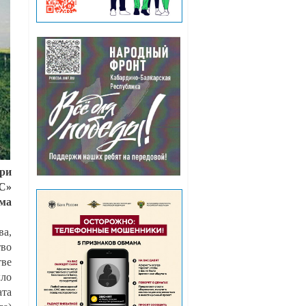
ри
С»
ма
ва,
тво
тве
ыло
ата