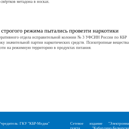
свёртков метадона в носках.
 строгого режима пытались провезти наркотики
еративного отдела исправительной колонии № 3 УФСИН России по КБР
вку значительной партии наркотических средств. Психотропные вещества
зти на режимную территорию в продуктах питания.
Учредитель: ГКУ "КБР-Медиа"
Сетевое издание "Электронна
газета "Кабардино-Балкарска