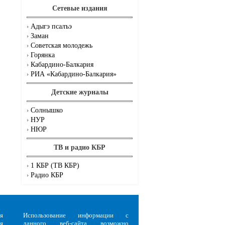
Сетевые издания
Адыгэ псалъэ
Заман
Советская молодежь
Горянка
Кабардино-Балкария
РИА «Кабардино-Балкария»
Детские журналы
Солнышко
НУР
НЮР
ТВ и радио КБР
1 КБР (ТВ КБР)
Радио КБР
я
Использование информации с
я
данного веб-сайта возможно