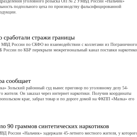
дразделения уголовного розыска ОП № 2 УМВД России «Нальчик»
льность подпольного цеха по производству фальсифицированной
родукции.
о сработали стражи границы
 МВД России по СКФО во взаимодействии с коллегами из Пограничного
Б России по КБР перекрыли межрегиональный канал поставки наркотико
ра сообщает
а» Зольский районный суд вынес приговор по уголовному делу 54-
го жителя. Он заказал через интернет наркотики. Получив координаты
ропольском крае, забрал товар и по дороге домой на ФКПП «Малка» его
ло 90 граммов синтетических наркотиков
Д России «Нальчик» задержали 45-летнего местного жителя, у которог