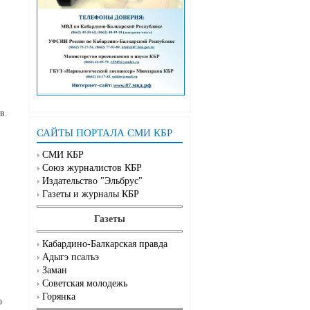
в.
САЙТЫ ПОРТАЛА СМИ КБР
СМИ КБР
Союз журналистов КБР
Издательство "Эльбрус"
Газеты и журналы КБР
Газеты
Кабардино-Балкарская правда
Адыгэ псалъэ
Заман
Советская молодежь
Горянка
о