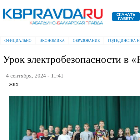
Пе
ос
Электронная газета "Кабардино-
со
Балкарская правда"
ОФИЦИАЛЬНО
ЭКОНОМИКА
ОБРАЗОВАНИЕ
ГОД ЕДИНСТВА 
Главное меню
Урок электробезопасности в «
4 сентября, 2024 - 11:41
ЖКХ