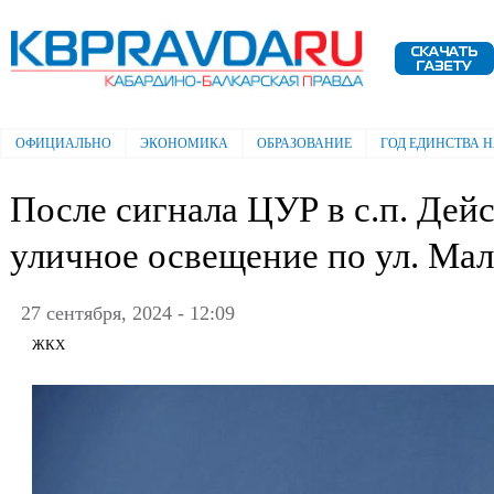
Пе
ос
Электронная газета "Кабардино-
со
Балкарская правда"
ОФИЦИАЛЬНО
ЭКОНОМИКА
ОБРАЗОВАНИЕ
ГОД ЕДИНСТВА 
Главное меню
После сигнала ЦУР в с.п. Дей
уличное освещение по ул. Ма
27 сентября, 2024 - 12:09
ЖКХ