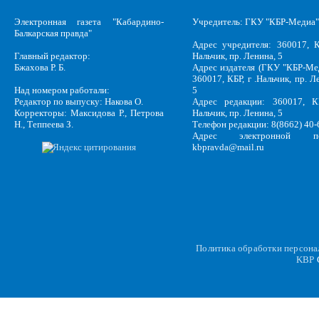
Электронная газета "Кабардино-
Учредитель: ГКУ "КБР-Медиа"
Балкарская правда"
Адрес учредителя: 360017, К
Главный редактор:
Нальчик, пр. Ленина, 5
Бжахова Р. Б.
Адрес издателя (ГКУ "КБР-Ме
360017, КБР, г .Нальчик, пр. Л
Над номером работали:
5
Редактор по выпуску: Накова О.
Адрес редакции: 360017, КБ
Корректоры: Максидова Р., Петрова
Нальчик, пр. Ленина, 5
Н., Теппеева З.
Телефон редакции: 8(8662) 40-
Адрес электронной по
kbpravda@mail.ru
Политика обработки персон
KBP
C