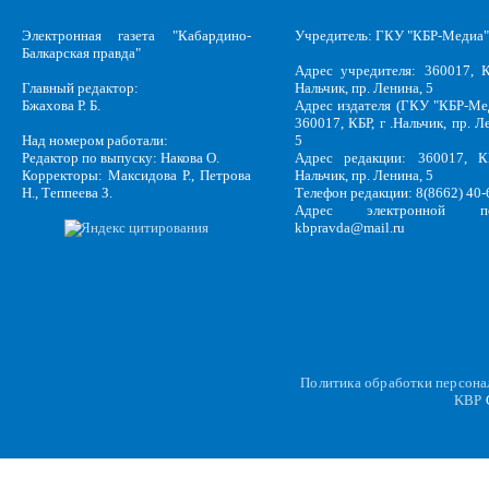
Электронная газета "Кабардино-
Учредитель: ГКУ "КБР-Медиа"
Балкарская правда"
Адрес учредителя: 360017, К
Главный редактор:
Нальчик, пр. Ленина, 5
Бжахова Р. Б.
Адрес издателя (ГКУ "КБР-Ме
360017, КБР, г .Нальчик, пр. Л
Над номером работали:
5
Редактор по выпуску: Накова О.
Адрес редакции: 360017, КБ
Корректоры: Максидова Р., Петрова
Нальчик, пр. Ленина, 5
Н., Теппеева З.
Телефон редакции: 8(8662) 40-
Адрес электронной по
kbpravda@mail.ru
Политика обработки персон
KBP
C