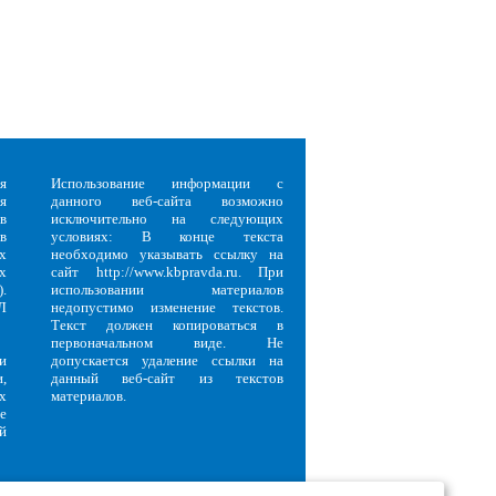
я
Использование информации с
я
данного веб-сайта возможно
в
исключительно на следующих
в
условиях: В конце текста
х
необходимо указывать ссылку на
х
сайт http://www.kbpravda.ru. При
.
использовании материалов
Л
недопустимо изменение текстов.
Текст должен копироваться в
первоначальном виде. Не
и
допускается удаление ссылки на
,
данный веб-сайт из текстов
х
материалов.
е
й