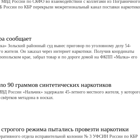
 МВД России по СКФО во взаимодействии с коллегами из Пограничного
Б России по КБР перекрыли межрегиональный канал поставки наркотико
ра сообщает
а» Зольский районный суд вынес приговор по уголовному делу 54-
го жителя. Он заказал через интернет наркотики. Получив координаты
ропольском крае, забрал товар и по дороге домой на ФКПП «Малка» его
ло 90 граммов синтетических наркотиков
Д России «Нальчик» задержали 45-летнего местного жителя, у которог
свёртков метадона в носках.
 строгого режима пытались провезти наркотики
еративного отдела исправительной колонии № 3 УФСИН России по КБР