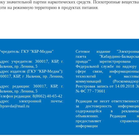
вку значительной партии наркотических средств. Психотропные вещества
зти на режимную территорию в продуктах питания.
Учредитель: ГКУ "КБР-Медиа"
Сетевое издание "Электронна
газета "Кабардино-Балкарска
Адрес учредителя: 360017, КБР, г.
правда"" зарегистрирована 
альчик, пр. Ленина, 5
Федеральной службе по надзору 
Адрес издателя (ГКУ "КБР-Медиа"):
сфере связи, информационны
60017, КБР, г .Нальчик, пр. Ленина,
технологий и массовы
5
коммуникаций (Роскомнадзор)
Адрес редакции: 360017, КБР, г.
Реестровая запись от 14.09.2018 Э
альчик, пр. Ленина, 5
№ ФС 77 - 73661
Телефон редакции: 8(8662) 40-65-42
Адрес электронной почты:
Редакция не несет ответственност
kbpravda@mail.ru
за достоверность информации
содержащейся в рекламны
объявлениях. Редакция н
предоставляет справочно
информации