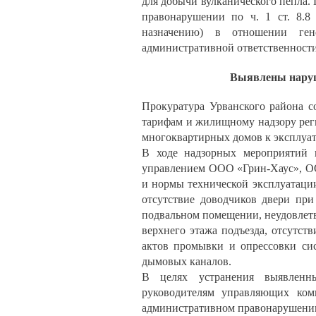
для добычи вулканического пепла.
правонарушении по ч. 1 ст. 8.8
назначению) в отношении ген
административной ответственности 
Выявлены наруш
Прокуратура Урванского района с
тарифам и жилищному надзору реги
многоквартирных домов к эксплуат
В ходе надзорных мероприятий 
управлением ООО «Грин-Хаус», 
и нормы технической эксплуатаци
отсутствие доводчиков двери при
подвальном помещении, неудовлетв
верхнего этажа подъезда, отсутст
актов промывки и опрессовки си
дымовых каналов.
В целях устранения выявленны
руководителям управляющих ком
административном правонарушении 