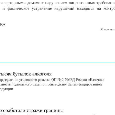
гоквартирными домами с нарушением лицензионных требовани
я и фактическое устранение нарушений находятся на контр
ЕВА
50 просмот
тысяч бутылок алкоголя
дразделения уголовного розыска ОП № 2 УМВД России «Нальчик»
льность подпольного цеха по производству фальсифицированной
родукции.
о сработали стражи границы