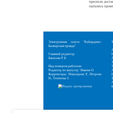
пресекли доста
пытались прове
Электронная газета "Кабардино-
Балкарская правда"
Главный редактор:
Н
Бжахова Р. Б.
3
Над номером работали:
Редактор по выпуску: Накова О.
Корректоры: Максидова Р., Петрова
Н
Н., Теппеева З.