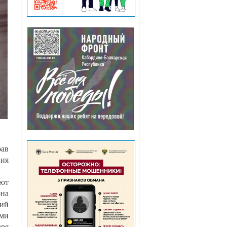
рав
ния
ют
она
ний
ыми
аря