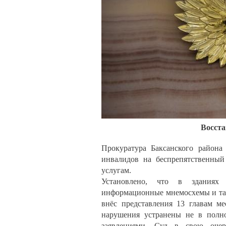
Восста
Прокуратура Баксанского района
инвалидов на беспрепятственный
услугам.
Установлено, что в зданиях 
информационные мнемосхемы и та
внёс представления 13 главам м
нарушения устранены не в полно
заявлениями. Суд в свою очере