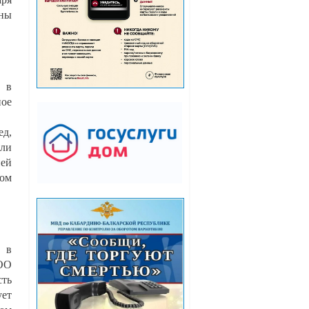
ены
у в
ное
ед,
ли
ней
том
а в
ООО
сть
ует