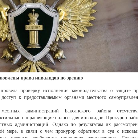
новлены права инвалидов по зрению
 провела проверку исполнения законодательства о защите п
 доступ к предоставляемым органами местного самоуправле
местных администраций Баксанского района отсутству
ктильные направляющие полосы для инвалидов. Прокурор рай
естных администраций. Однако по результатам их рассмотре
й мере, в связи с чем прокурор обратился в суд с исков
дь исковые требования прокурора удовлетворил. Благод