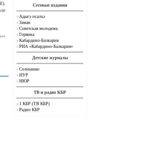
й).
Сетевые издания
оле
Адыгэ псалъэ
Заман
Советская молодежь
Горянка
ров
Кабардино-Балкария
РИА «Кабардино-Балкария»
Детские журналы
Солнышко
НУР
НЮР
ТВ и радио КБР
1 КБР (ТВ КБР)
Радио КБР