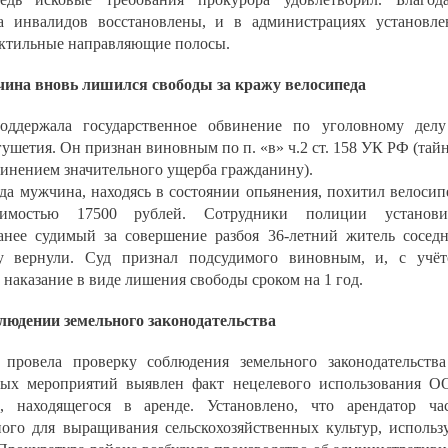
а инвалидов восстановлены, и в администрациях установл
ктильные направляющие полосы.
ина вновь лишился свободы за кражу велосипеда
оддержала государственное обвинение по уголовному дел
шетия. Он признан виновным по п. «в» ч.2 ст. 158 УК РФ (тай
инением значительного ущерба гражданину).
ода мужчина, находясь в состоянии опьянения, похитил велосип
оимостью 17500 рублей. Сотрудники полиции установи
нее судимый за совершение разбоя 36-летний житель сосед
цу вернули. Суд признал подсудимого виновным, и, с учё
л наказание в виде лишения свободы сроком на 1 год.
людении земельного законодательства
 провела проверку соблюдения земельного законодательств
ных мероприятий выявлен факт нецелевого использования 
, находящегося в аренде. Установлено, что арендатор ча
ного для выращивания сельскохозяйственных культур, использ