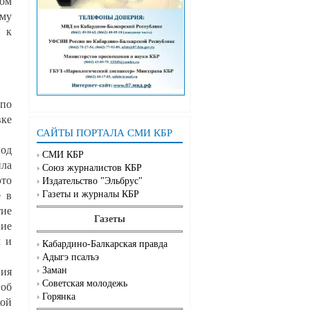
ном
ому
 к
 по
вке
САЙТЫ ПОРТАЛА СМИ КБР
под
СМИ КБР
ила
Союз журналистов КБР
это
Издательство "Эльбрус"
Газеты и журналы КБР
е в
тие
Газеты
вие
х и
Кабардино-Балкарская правда
Адыгэ псалъэ
Заман
ия
Советская молодежь
 об
Горянка
кой