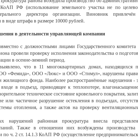
 Прокуратура района возбудила производство об административ
 КоАП РФ (использование земельного участка не по целев
ерального директора организации. Виновник привлечён
в виде штрафа в размере 10000 рублей.
ения в деятельности управляющей компании
овместно с должностными лицами Государственного комитета
она провели проверку исполнения законодательства о подгото
ации в осенне-зимний период.
выявлено, что в 11 многоквартирных домах, находящихся 
ООО «Фемида», ООО «Люкс» и ООО «Стимул», нарушены прав
и жилищного фонда. Наиболее распространённые нарушения - 
 входе в подъезд, приводящее к теплопотере, влагонасыщени
орительное техническое состояние кровельного покрытия, зали
вие или частичное разрушение остекления в подъездах, отсутст
стемы отопления, а также актов на проверку вентиляционны
х нарушений районная прокуратура внесла представлен
паний. Также в отношении них возбуждены производства
по ч. 2 ст. 14.1.3 КоАП РФ (осуществление предпринимательс