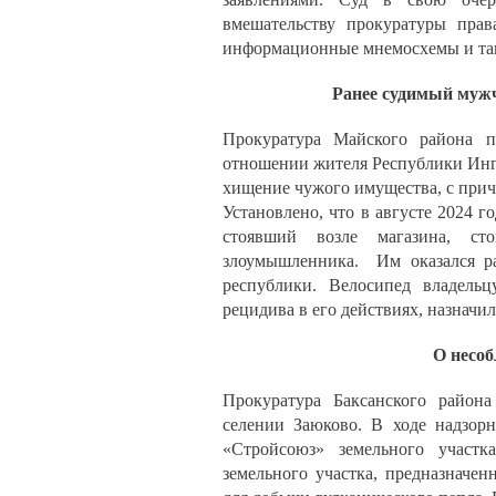
вмешательству прокуратуры прав
информационные мнемосхемы и та
Ранее судимый мужч
Прокуратура Майского района п
отношении жителя Республики Ингу
хищение чужого имущества, с прич
Установлено, что в августе 2024 г
стоявший возле магазина, ст
злоумышленника. Им оказался ра
республики. Велосипед владель
рецидива в его действиях, назначи
О несоб
Прокуратура Баксанского района
селении Заюково. В ходе надзор
«Стройсоюз» земельного участка
земельного участка, предназначен