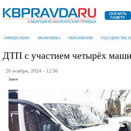
Пе
ос
Электронная газета "Кабардино-
со
Балкарская правда"
ОФИЦИАЛЬНО
ЭКОНОМИКА
ОБРАЗОВАНИЕ
ГОД ЕДИНСТВА 
Главное меню
ДТП с участием четырёх маш
26 ноября, 2024 - 12:56
Закон