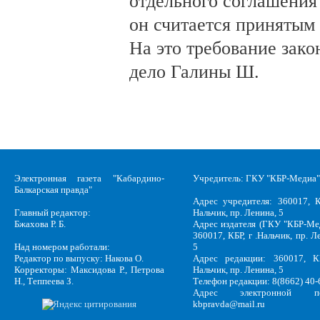
отдельного соглашения
он считается принятым 
На это требование зако
дело Галины Ш.
Электронная газета "Кабардино-
Учредитель: ГКУ "КБР-Медиа"
Балкарская правда"
Адрес учредителя: 360017, К
Главный редактор:
Нальчик, пр. Ленина, 5
Бжахова Р. Б.
Адрес издателя (ГКУ "КБР-Ме
360017, КБР, г .Нальчик, пр. Л
Над номером работали:
5
Редактор по выпуску: Накова О.
Адрес редакции: 360017, КБ
Корректоры: Максидова Р., Петрова
Нальчик, пр. Ленина, 5
Н., Теппеева З.
Телефон редакции: 8(8662) 40-
Адрес электронной по
kbpravda@mail.ru