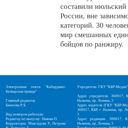
составили июльский
России, вне зависим
категорий. 30 челов
мир смешанных един
бойцов по ранжиру.
Электронная газета "Кабардино-
Учредитель: ГКУ "КБР-Медиа"
Балкарская правда"
Адрес учредителя: 360017, К
Главный редактор:
Нальчик, пр. Ленина, 5
Бжахова Р. Б.
Адрес издателя (ГКУ "КБР-Ме
360017, КБР, г .Нальчик, пр. Л
Над номером работали:
5
Редактор по выпуску: Накова О.
Адрес редакции: 360017, КБ
Корректоры: Максидова Р., Петрова
Нальчик, пр. Ленина, 5
Н., Теппеева З.
Телефон редакции: 8(8662) 40-