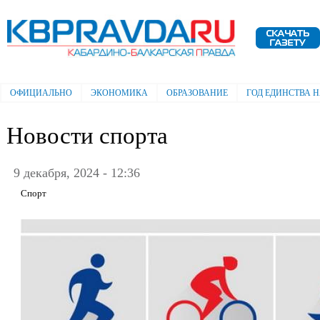
Пе
ос
Электронная газета "Кабардино-
со
Балкарская правда"
ОФИЦИАЛЬНО
ЭКОНОМИКА
ОБРАЗОВАНИЕ
ГОД ЕДИНСТВА 
Главное меню
Новости спорта
9 декабря, 2024 - 12:36
Спорт