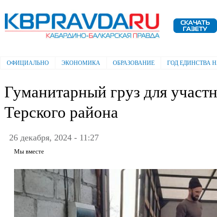
Пе
ос
Электронная газета "Кабардино-
со
Балкарская правда"
ОФИЦИАЛЬНО
ЭКОНОМИКА
ОБРАЗОВАНИЕ
ГОД ЕДИНСТВА 
Главное меню
Гуманитарный груз для участ
Терского района
26 декабря, 2024 - 11:27
Мы вместе