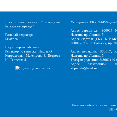
Электронная газета "Кабардино-
Учредитель: ГКУ "КБР-Медиа"
Балкарская правда"
Адрес учредителя: 360017, К
Главный редактор:
Нальчик, пр. Ленина, 5
Бжахова Р. Б.
Адрес издателя (ГКУ "КБР-Ме
360017, КБР, г .Нальчик, пр. Л
Над номером работали:
5
Редактор по выпуску: Накова О.
Адрес редакции: 360017, КБ
Корректоры: Максидова Р., Петрова
Нальчик, пр. Ленина, 5
Н., Теппеева З.
Телефон редакции: 8(8662) 40-
Адрес электронной по
kbpravda@mail.ru
Политика обработки персон
KBP
C