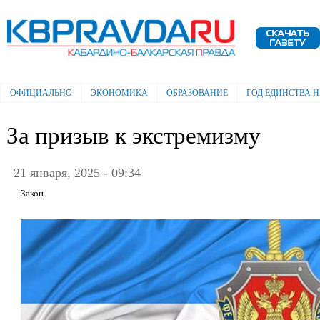
Пе
ос
Электронная газета "Кабардино-
со
Балкарская правда"
ОФИЦИАЛЬНО
ЭКОНОМИКА
ОБРАЗОВАНИЕ
ГОД ЕДИНСТВА 
Главное меню
За призыв к экстремизму
21 января, 2025 - 09:34
Закон