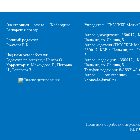
Электронная газета "Кабардино-
Учредитель: ГКУ "КБР-Медиа"
Балкарская правда"
Адрес учредителя: 360017, К
Главный редактор:
Нальчик, пр. Ленина, 5
Бжахова Р. Б.
Адрес издателя (ГКУ "КБР-Ме
360017, КБР, г .Нальчик, пр. Л
Над номером работали:
5
Редактор по выпуску: Накова О.
Адрес редакции: 360017, КБ
Корректоры: Максидова Р., Петрова
Нальчик, пр. Ленина, 5
Н., Теппеева З.
Телефон редакции: 8(8662) 40-
Адрес электронной по
kbpravda@mail.ru
Политика обработки персон
KBP
C