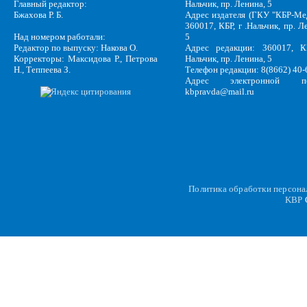
Главный редактор:
Нальчик, пр. Ленина, 5
Бжахова Р. Б.
Адрес издателя (ГКУ "КБР-Ме
360017, КБР, г .Нальчик, пр. Л
Над номером работали:
5
Редактор по выпуску: Накова О.
Адрес редакции: 360017, КБ
Корректоры: Максидова Р., Петрова
Нальчик, пр. Ленина, 5
Н., Теппеева З.
Телефон редакции: 8(8662) 40-
Адрес электронной по
kbpravda@mail.ru
Политика обработки персон
KBP
C