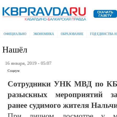
Пе
ос
Электронная газета "Кабардино-
со
Балкарская правда"
ОФИЦИАЛЬНО
ЭКОНОМИКА
ОБРАЗОВАНИЕ
ГОД ЕДИНСТВА 
Главное меню
Нашёл
16 января, 2019 - 05:07
Социум
Сотрудники УНК МВД по КБР
разыскных мероприятий за
ранее судимого жителя Нальч
При личном досмотре у м