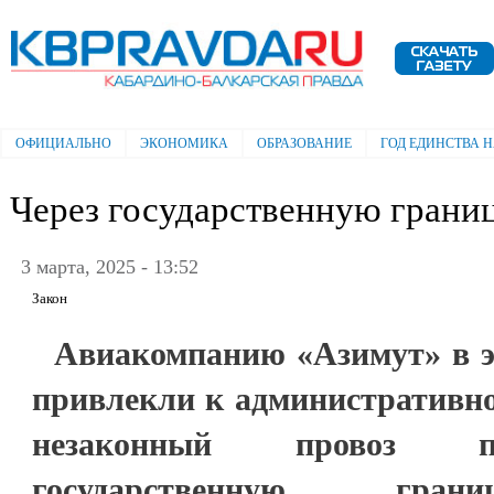
Пе
ос
Электронная газета "Кабардино-
со
Балкарская правда"
ОФИЦИАЛЬНО
ЭКОНОМИКА
ОБРАЗОВАНИЕ
ГОД ЕДИНСТВА 
Главное меню
Через государственную грани
3 марта, 2025 - 13:52
Закон
Авиакомпанию «Азимут» в э
привлекли к административно
незаконный провоз па
государственную гран