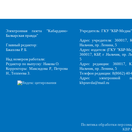
Электронная газета "Кабардино-
Учредитель: ГКУ "КБР-Медиа"
Балкарская правда"
Адрес учредителя: 360017, К
Главный редактор:
Нальчик, пр. Ленина, 5
Бжахова Р. Б.
Адрес издателя (ГКУ "КБР-Ме
360017, КБР, г .Нальчик, пр. Л
Над номером работали:
5
Редактор по выпуску: Накова О.
Адрес редакции: 360017, КБ
Корректоры: Максидова Р., Петрова
Нальчик, пр. Ленина, 5
Н., Теппеева З.
Телефон редакции: 8(8662) 40-
Адрес электронной по
kbpravda@mail.ru
Политика обработки персон
KBP
C