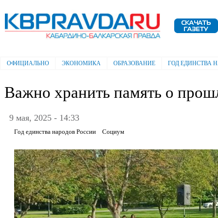
Пе
ос
Электронная газета "Кабардино-
со
Балкарская правда"
ОФИЦИАЛЬНО
ЭКОНОМИКА
ОБРАЗОВАНИЕ
ГОД ЕДИНСТВА 
Главное меню
Важно хранить память о прош
9 мая, 2025 - 14:33
Год единства народов России
Социум