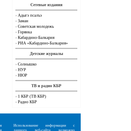
Сетевые издания
Адыгэ псалъэ
Заман
Советская молодежь
Горянка
Кабардино-Балкария
РИА «Кабардино-Балкария»
Детские журналы
Солнышко
НУР
НЮР
ТВ и радио КБР
1 КБР (ТВ КБР)
Радио КБР
я
Использование информации с
я
данного веб-сайта возможно