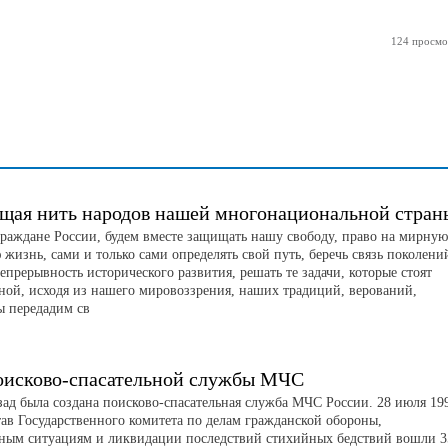
124 просмо
щая нить народов нашей многонациональной стран
граждане России, будем вместе защищать нашу свободу, право на мирную
жизнь, сами и только сами определять свой путь, беречь связь поколени
непрерывность исторического развития, решать те задачи, которые стоят
аной, исходя из нашего мировоззрения, наших традиций, верований,
ы передадим св
оисково-спасательной службы МЧС
азад была создана поисково-спасательная служба МЧС России. 28 июля 19
тав Государственного комитета по делам гражданской обороны,
ным ситуациям и ликвидации последствий стихийных бедствий вошли 3