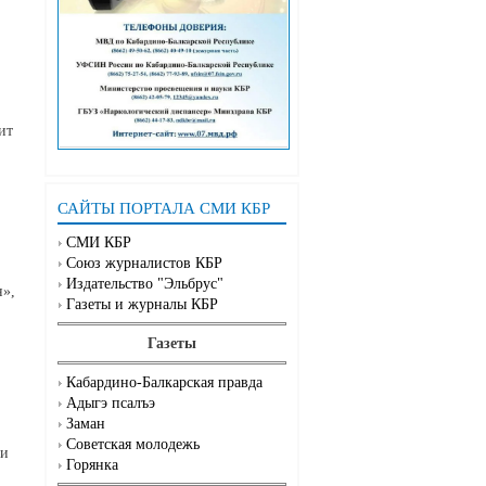
ит
САЙТЫ ПОРТАЛА СМИ КБР
СМИ КБР
Союз журналистов КБР
Издательство "Эльбрус"
н»,
Газеты и журналы КБР
Газеты
Кабардино-Балкарская правда
Адыгэ псалъэ
Заман
Советская молодежь
ги
Горянка