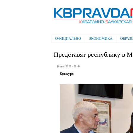
Электронная газета "Кабардино-
Балкарская правда"
ОФИЦИАЛЬНО
ЭКОНОМИКА
ОБРАЗ
Главное меню
Представят республику в М
16 мая, 2025 - 08:44
Конкурс