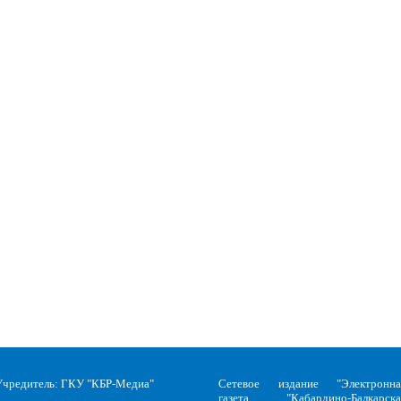
Учредитель: ГКУ "КБР-Медиа"
Сетевое издание "Электронна
газета "Кабардино-Балкарска