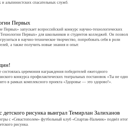
х и альпинистских спасательных служб.
огии Первых
 Первых» запускает всероссийский конкурс научно-технологических
«Технологии Первых» для школьников и студентов колледжей. Он позвол
грузиться в научно-техническое творчество, попробовать себя в роли
елей, а также получить новые знания и опыт.
дин!
е состоялась церемония награждения победителей ежегодного
анского конкурса профилактических театральных постановок «Ты не оди
его в рамках комплексного проекта «Здоровье — это здорово!».
с детского рисунка выиграл Темирлан Залиханов
игры с «Севастополем» футбольный клуб «Спартак-Нальчик» подвёл ито
етского рисунка.