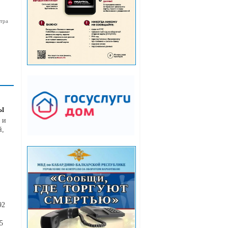
тра
ы
 и
й,
92
5