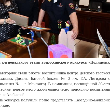
регионального этапа всероссийского конкурса «Полицейс
атегориях стали работы воспитанника центра детского творчес
ихажева, Дисаны Батовой (школа № 2 им. Г.А. Лигидова с
гимназия № 1 г. Майского). В номинации, посвящённой 80-ле
войне, первое место жюри единогласно присудило воспитанн
ине Атабиевой.
па конкурса получили право представлять Кабардино-Балкари
оскве.