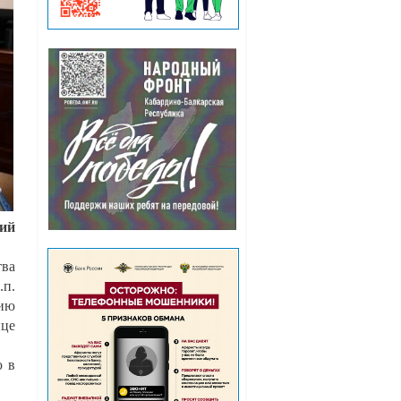
кий
тва
.п.
тию
ице
ю в