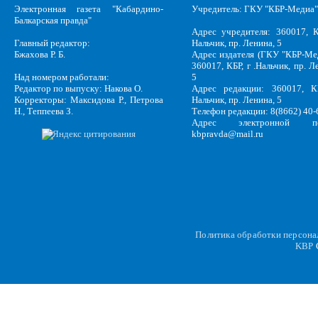
Электронная газета "Кабардино-
Учредитель: ГКУ "КБР-Медиа"
Балкарская правда"
Адрес учредителя: 360017, К
Главный редактор:
Нальчик, пр. Ленина, 5
Бжахова Р. Б.
Адрес издателя (ГКУ "КБР-Ме
360017, КБР, г .Нальчик, пр. Л
Над номером работали:
5
Редактор по выпуску: Накова О.
Адрес редакции: 360017, КБ
Корректоры: Максидова Р., Петрова
Нальчик, пр. Ленина, 5
Н., Теппеева З.
Телефон редакции: 8(8662) 40-
Адрес электронной по
kbpravda@mail.ru
Политика обработки персон
KBP
C