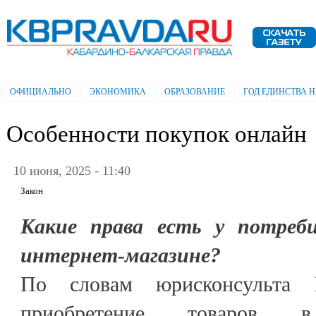
Пе
ос
Электронная газета "Кабардино-
со
Балкарская правда"
ОФИЦИАЛЬНО
ЭКОНОМИКА
ОБРАЗОВАНИЕ
ГОД ЕДИНСТВА 
Главное меню
Особенности покупок онлайн
10 июня, 2025 - 11:40
Закон
Какие права есть у потреб
интернет-магазине?
По словам юрисконсульта 
приобретение товаров в 