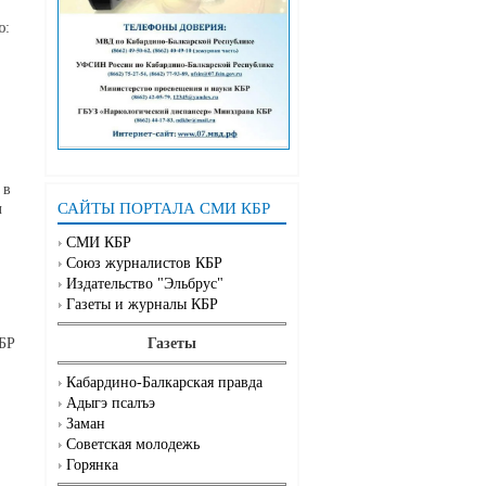
ю:
 в
САЙТЫ ПОРТАЛА СМИ КБР
л
СМИ КБР
Союз журналистов КБР
Издательство "Эльбрус"
Газеты и журналы КБР
Газеты
КБР
Кабардино-Балкарская правда
Адыгэ псалъэ
Заман
Советская молодежь
Горянка