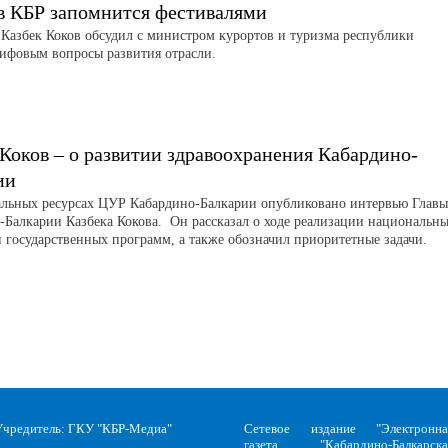
в КБР запомнится фестивалями
 Казбек Коков обсудил с министром курортов и туризма республики
ифовым вопросы развития отрасли.
 Коков – о развитии здравоохранения Кабардино-
ии
льных ресурсах ЦУР Кабардино-Балкарии опубликовано интервью Главы
-Балкарии Казбека Кокова. Он рассказал о ходе реализации национальн
и государственных программ, а также обозначил приоритетные задачи.
Учредитель: ГКУ "КБР-Медиа"
Сетевое издание "Электронна
газета "Кабардино-Балкарска