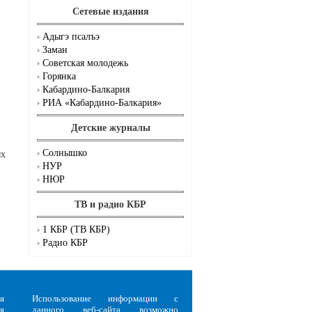
Сетевые издания
Адыгэ псалъэ
Заман
Советская молодежь
Горянка
Кабардино-Балкария
РИА «Кабардино-Балкария»
Детские журналы
Солнышко
ых
НУР
НЮР
ТВ и радио КБР
1 КБР (ТВ КБР)
Радио КБР
я
Использование информации с
я
данного веб-сайта возможно