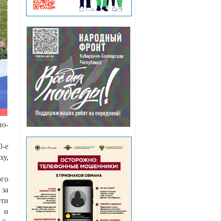
но-
0-е
ху,
го
 за
ети
ы и