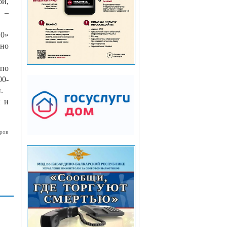
ой,
 –
.0»
нно
по
00-
.
и и
ров