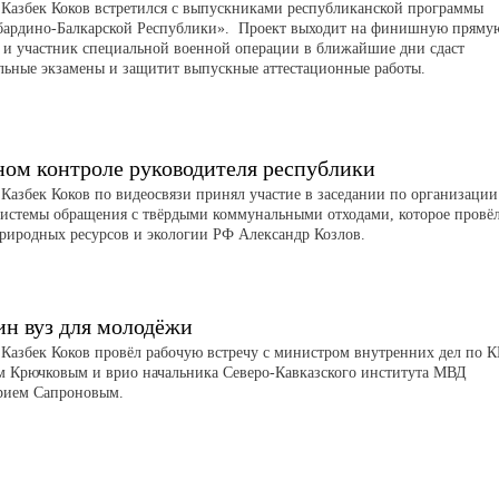
 Казбек Коков встретился с выпускниками республиканской программы
бардино-Балкарской Республики». Проект выходит на финишную пряму
н и участник специальной военной операции в ближайшие дни сдаст
льные экзамены и защитит выпускные аттестационные работы.
ном контроле руководителя республики
 Казбек Коков по видеосвязи принял участие в заседании по организации
системы обращения с твёрдыми коммунальными отходами, которое провё
риродных ресурсов и экологии РФ Александр Козлов.
ин вуз для молодёжи
 Казбек Коков провёл рабочую встречу с министром внутренних дел по 
м Крючковым и врио начальника Северо-Кавказского института МВД
рием Сапроновым.