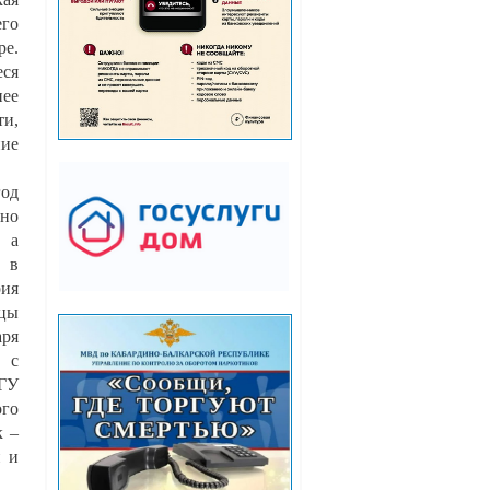
го
ре.
ся
ее
ти,
ие
од
нно
 а
 в
ия
цы
аря
 с
БГУ
ого
к –
и и