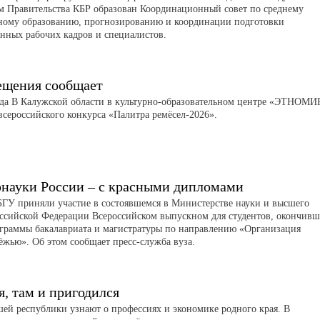
м Правительства КБР образован Координационный совет по среднему
ному образованию, прогнозированию и координации подготовки
нных рабочих кадров и специалистов.
щения сообщает
еда В Калужской области в культурно-образовательном центре «ЭТНОМИ
сероссийского конкурса «Палитра ремёсел-2026».
науки России – с красными дипломами
ГУ приняли участие в состоявшемся в Министерстве науки и высшего
оссийской Федерации Всероссийском выпускном для студентов, окончив
ограммы бакалавриата и магистратуры по направлению «Организация
ёжью». Об этом сообщает пресс-служба вуза.
я, там и пригодился
й республики узнают о профессиях и экономике родного края. В