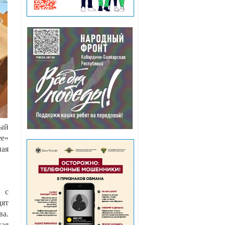
ный
ее»
ная
у с
дят
ва.
кая