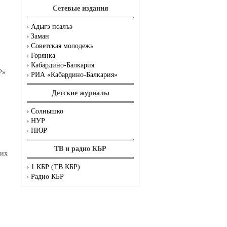
Сетевые издания
Адыгэ псалъэ
Заман
Советская молодежь
Горянка
Кабардино-Балкария
Р»
РИА «Кабардино-Балкария»
Детские журналы
Солнышко
НУР
НЮР
ТВ и радио КБР
ших
1 КБР (ТВ КБР)
Радио КБР