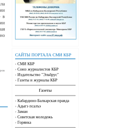
ыла
сии
» в
сии
ная
вно
САЙТЫ ПОРТАЛА СМИ КБР
СМИ КБР
Союз журналистов КБР
ров
Издательство "Эльбрус"
Газеты и журналы КБР
Газеты
Кабардино-Балкарская правда
Адыгэ псалъэ
Заман
Советская молодежь
Горянка