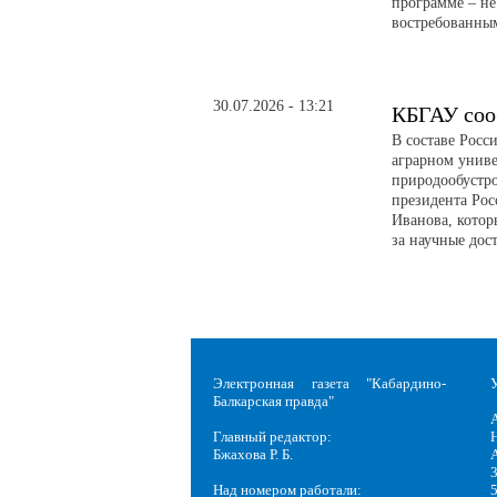
программе – не
востребованны
30.07.2026 - 13:21
КБГАУ соо
В составе Росс
аграрном униве
природообустро
президента Рос
Иванова, котор
за научные дос
Электронная газета "Кабардино-
Балкарская правда"
Главный редактор:
Н
Бжахова Р. Б.
3
Над номером работали: