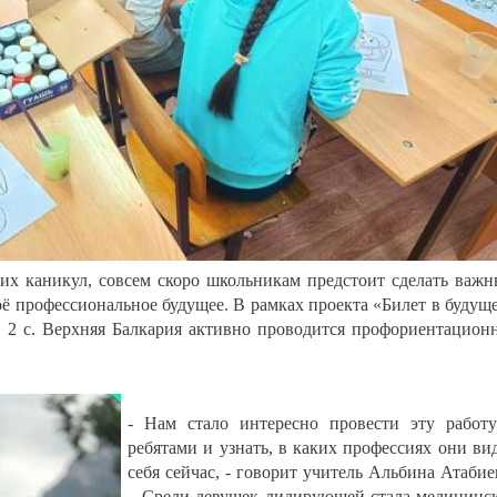
них каникул, совсем скоро школьникам предстоит сделать важ
ё профессиональное будущее. В рамках проекта «Билет в будущ
 2 с. Верхняя Балкария активно проводится профориентацион
- Нам стало интересно провести эту работ
ребятами и узнать, в каких профессиях они ви
себя сейчас, - говорит учитель Альбина Атабие
– Среди девушек лидирующей стала медицинс