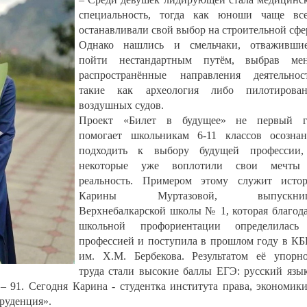
специальность, тогда как юноши чаще все
останавливали свой выбор на строительной сфе
Однако нашлись и смельчаки, отважившие
пойти нестандартным путём, выбрав мен
распространённые направления деятельнос
такие как археология либо пилотирован
воздушных судов.
Проект «Билет в будущее» не первый г
помогает школьникам 6-11 классов осозна
подходить к выбору будущей профессии,
некоторые уже воплотили свои мечты
реальность. Примером этому служит истор
Карины Муртазовой, выпускни
Верхнебалкарской школы № 1, которая благод
школьной профориентации определилась
профессией и поступила в прошлом году в К
им. Х.М. Бербекова. Результатом её упорн
труда стали высокие баллы ЕГЭ: русский язы
 – 91. Сегодня Карина - студентка института права, экономик
руденция».