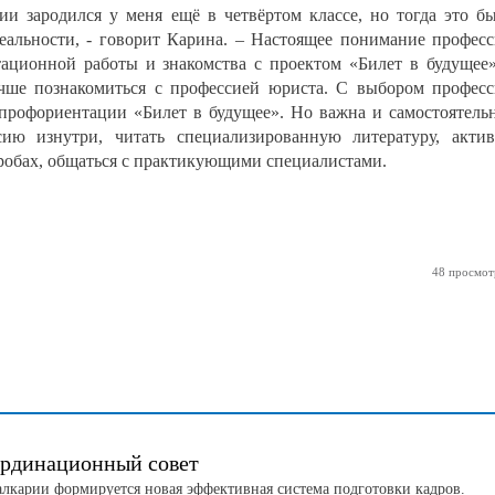
ии зародился у меня ещё в четвёртом классе, но тогда это б
 реальности, - говорит Карина. – Настоящее понимание профес
ационной работы и знакомства с проектом «Билет в будущее
учше познакомиться с профессией юриста. С выбором профес
профориентации «Билет в будущее». Но важна и самостоятель
ию изнутри, читать специализированную литературу, акти
робах, общаться с практикующими специалистами.
48 просмот
ординационный совет
лкарии формируется новая эффективная система подготовки кадров.