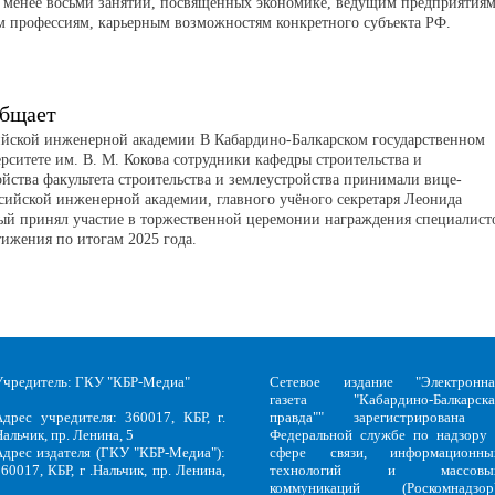
 менее восьми занятий, посвящённых экономике, ведущим предприятиям
м профессиям, карьерным возможностям конкретного субъекта РФ.
бщает
ийской инженерной академии В Кабардино-Балкарском государственном
рситете им. В. М. Кокова сотрудники кафедры строительства и
йства факультета строительства и землеустройства принимали вице-
сийской инженерной академии, главного учёного секретаря Леонида
ый принял участие в торжественной церемонии награждения специалист
тижения по итогам 2025 года.
Учредитель: ГКУ "КБР-Медиа"
Сетевое издание "Электронна
газета "Кабардино-Балкарска
Адрес учредителя: 360017, КБР, г.
правда"" зарегистрирована 
альчик, пр. Ленина, 5
Федеральной службе по надзору 
Адрес издателя (ГКУ "КБР-Медиа"):
сфере связи, информационны
60017, КБР, г .Нальчик, пр. Ленина,
технологий и массовы
5
коммуникаций (Роскомнадзор)