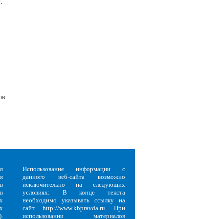
,
ов
я
Использование информации с
я
данного веб-сайта возможно
в
исключительно на следующих
в
условиях: В конце текста
х
необходимо указывать ссылку на
х
сайт http://www.kbpravda.ru. При
.
использовании материалов