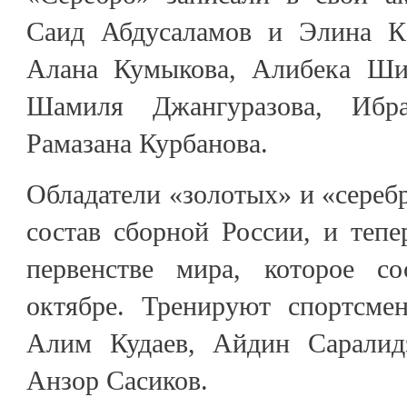
Саид Абдусаламов и Элина Ка
Алана Кумыкова, Алибека Шик
Шамиля Джангуразова, Ибр
Рамазана Курбанова.
Обладатели «золотых» и «сереб
состав сборной России, и тепе
первенстве мира, которое с
октябре. Тренируют спортсме
Алим Кудаев, Айдин Саралидз
Анзор Сасиков.