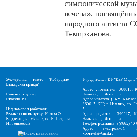
симфонической музы
вечера», посвящённ
народного артиста 
Темирканова.
Электронная газета "Кабардино-
Учредитель: ГКУ "КБР-Медиа"
Балкарская правда"
Адрес учредителя: 360017, К
Главный редактор:
Нальчик, пр. Ленина, 5
Бжахова Р. Б.
Адрес издателя (ГКУ "КБР-Ме
360017, КБР, г .Нальчик, пр. Л
Над номером работали:
5
Редактор по выпуску: Накова О.
Адрес редакции: 360017, КБ
Корректоры: Максидова Р., Петрова
Нальчик, пр. Ленина, 5
Н., Теппеева З.
Телефон редакции: 8(8662) 40-
Адрес электронной по
kbpravda@mail.ru