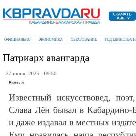
Пе
ос
Электронная газета "Кабардино-
со
Балкарская правда"
ОФИЦИАЛЬНО
ЭКОНОМИКА
ОБРАЗОВАНИЕ
ГОД ЕДИНСТВА 
Главное меню
Патриарх авангарда
27 июня, 2025 - 09:50
Культура
Известный искусствовед, поэт
Слава Лён бывал в Кабардино-
и даже издавал в местных издате
Ему нравилась наша республик