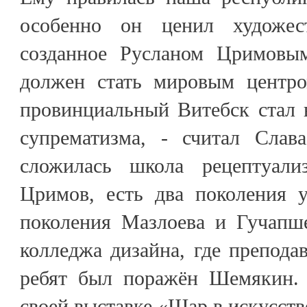
особенно он ценил художест
созданное Русланом Цримовы
должен стать мировым центро
провинциальный Витебск стал 
супрематизма, - считал Слав
сложилась школа рецептуали
Цримов, есть два поколения 
поколения Мазлоева и Гучапше
колледжа дизайна, где препода
ребят был поражён Шемякин. 
своей выставке «Шар в искусств