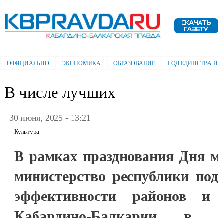
Пе
ос
Электронная газета "Кабардино-
со
Балкарская правда"
ОФИЦИАЛЬНО
ЭКОНОМИКА
ОБРАЗОВАНИЕ
ГОД ЕДИНСТВА 
Главное меню
В числе лучших
30 июня, 2025 - 13:21
Культура
В рамках празднования Дня 
министерство республики под
эффективности районов и 
Кабардино-Балкарии в 