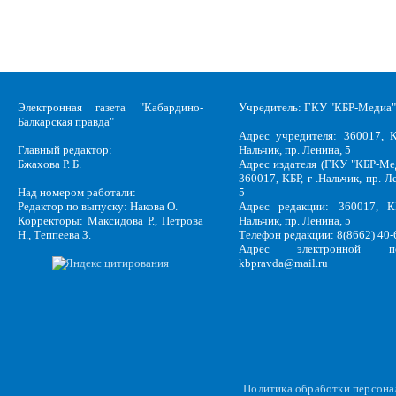
Электронная газета "Кабардино-
Учредитель: ГКУ "КБР-Медиа"
Балкарская правда"
Адрес учредителя: 360017, К
Главный редактор:
Нальчик, пр. Ленина, 5
Бжахова Р. Б.
Адрес издателя (ГКУ "КБР-Ме
360017, КБР, г .Нальчик, пр. Л
Над номером работали:
5
Редактор по выпуску: Накова О.
Адрес редакции: 360017, КБ
Корректоры: Максидова Р., Петрова
Нальчик, пр. Ленина, 5
Н., Теппеева З.
Телефон редакции: 8(8662) 40-
Адрес электронной по
kbpravda@mail.ru
Политика обработки персон