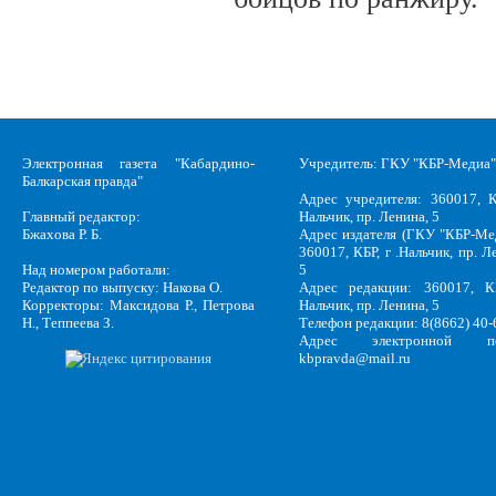
Электронная газета "Кабардино-
Учредитель: ГКУ "КБР-Медиа"
Балкарская правда"
Адрес учредителя: 360017, К
Главный редактор:
Нальчик, пр. Ленина, 5
Бжахова Р. Б.
Адрес издателя (ГКУ "КБР-Ме
360017, КБР, г .Нальчик, пр. Л
Над номером работали:
5
Редактор по выпуску: Накова О.
Адрес редакции: 360017, КБ
Корректоры: Максидова Р., Петрова
Нальчик, пр. Ленина, 5
Н., Теппеева З.
Телефон редакции: 8(8662) 40-
Адрес электронной по
kbpravda@mail.ru