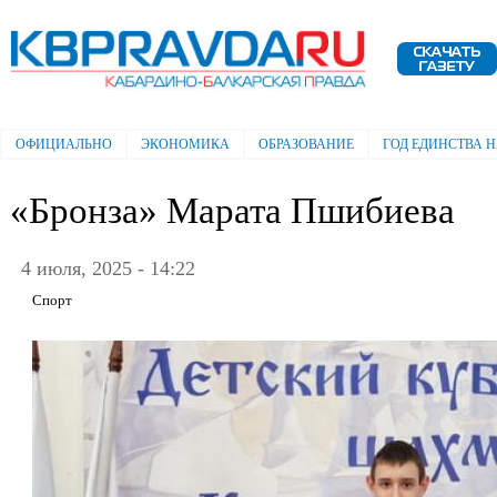
Пе
ос
Электронная газета "Кабардино-
со
Балкарская правда"
ОФИЦИАЛЬНО
ЭКОНОМИКА
ОБРАЗОВАНИЕ
ГОД ЕДИНСТВА 
Главное меню
«Бронза» Марата Пшибиева
4 июля, 2025 - 14:22
Спорт