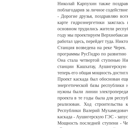
Николай Карпухин также поздрав
поблагодарив за личное содействие
- Дорогие друзья, поздравляю вс
карте гидроэнергетики зажглась
основном трудились жители респуб
году мы проектируем Верхнебаксанс
работал здесь, перейдет туда. Никт
Станция возведена на реке Черек.
программы РусГидро по развитию 
Она стала четвертой ступенью Ни
станции Кашхатау, Аушигерскую
теперь его общая мощность достигл
Проект каскада был обоснован еще
энергетической базы республики 
нужны были линии электропередач
проекта в те годы была для респу
реализован. Ход строительства 
Республики Валерий Мухамедович
каскада - Аушигерскую ГЭС - запус
Мощность последней ступени - Че