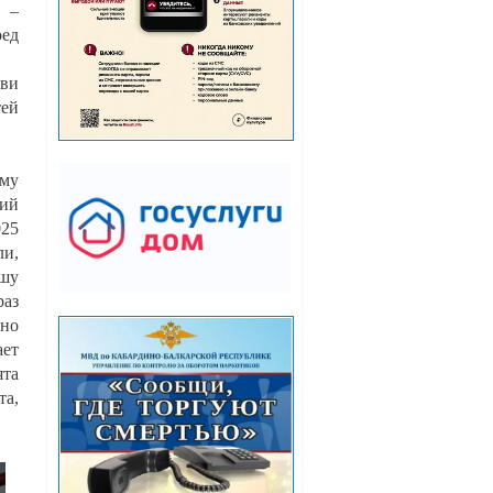
 –
ред
бви
тей
му
рий
025
ли,
ашу
раз
ьно
ает
ята
та,