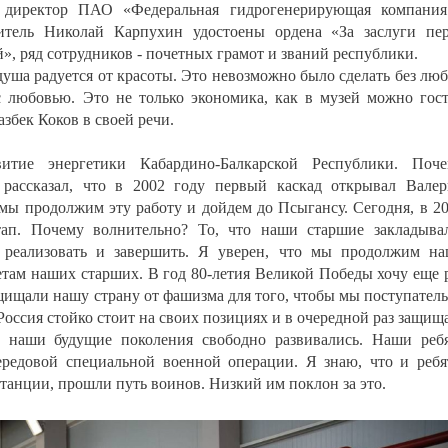
директор ПАО «Федеральная гидрогенерирующая компания
итель Николай Карпухин удостоены ордена «За заслуги пе
», ряд сотрудников - почетных грамот и званий республики.
 душа радуется от красоты. Это невозможно было сделать без лю
с любовью. Это не только экономика, как в музей можно гос
азбек Коков в своей речи.
итие энергетики Кабардино-Балкарской Республики. Поче
рассказал, что в 2002 году первый каскад открывал Вале
мы продолжим эту работу и дойдем до Псыгансу. Сегодня, в 2
ап. Почему волнительно? То, что наши старшие закладыва
я реализовать и завершить. Я уверен, что мы продолжим н
там наших старших. В год 80-летия Великой Победы хочу еще 
ащищали нашу страну от фашизма для того, чтобы мы поступател
 Россия стойко стоит на своих позициях и в очередной раз защищ
 наши будущие поколения свободно развивались. Наши реб
редовой специальной военной операции. Я знаю, что и ребя
станции, прошли путь воинов. Низкий им поклон за это.