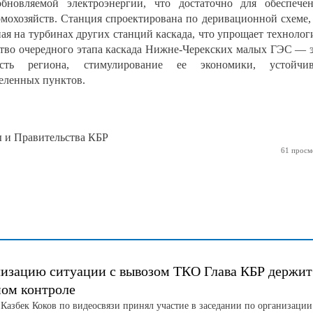
обновляемой электроэнергии, что достаточно для обеспече
омохозяйств. Станция спроектирована по деривационной схеме,
нная на турбинах других станций каскада, что упрощает техноло
ство очередного этапа каскада Нижне-Черекских малых ГЭС — 
ость региона, стимулирование ее экономики, устойчив
селенных пунктов.
ы и Правительства КБР
61 просм
изацию ситуации с вывозом ТКО Глава КБР держит
ном контроле
 Казбек Коков по видеосвязи принял участие в заседании по организации