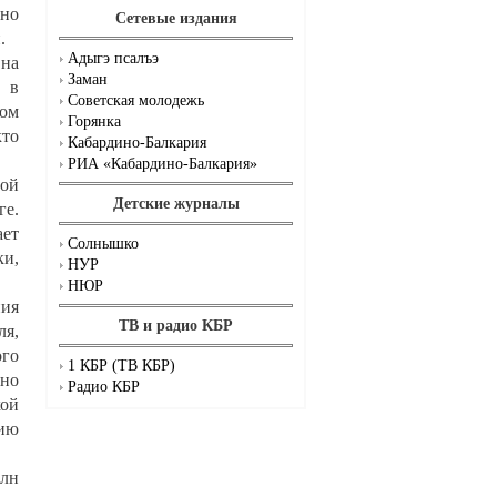
ьно
Сетевые издания
.
Адыгэ псалъэ
 на
Заман
а в
Советская молодежь
том
Горянка
кто
Кабардино-Балкария
РИА «Кабардино-Балкария»
ной
Детские журналы
ге.
ает
Солнышко
ки,
НУР
НЮР
ния
ТВ и радио КБР
ля,
ого
1 КБР (ТВ КБР)
шно
Радио КБР
кой
цию
млн