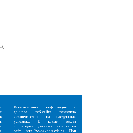
ой,
я
Использование информации с
я
данного веб-сайта возможно
в
исключительно на следующих
в
условиях: В конце текста
х
необходимо указывать ссылку на
х
сайт http://www.kbpravda.ru. При