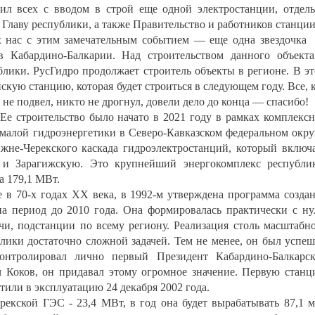
ил всех с вводом в строй еще одной электростанции, отдел
 Главу республики, а также Правительство и работников станции
ех нас с этим замечательным событием — еще одна звездочка
 в Кабардино-Балкарии. Над строительством данного объект
лики. РусГидро продолжает строитель объекты в регионе. В э
кую станцию, которая будет строиться в следующем году. Все, 
о не подвел, никто не дрогнул, довели дело до конца — спасибо!
 Ее строительство было начато в 2021 году в рамках комплекс
малой гидроэнергетики в Северо-Кавказском федеральном окру
жне-Черекского каскада гидроэлектростанций, который включ
 и Зарагижскую. Это крупнейший энергокомплекс республи
а 179,1 МВт.
 в 70-х годах XX века, в 1992-м утверждена программа созда
на период до 2010 года. Она формировалась практически с ну
и, подстанции по всему региону. Реализация столь масштабн
блики достаточно сложной задачей. Тем не менее, он был успе
контролировал лично первый Президент Кабардино-Балкарс
 Коков, он придавал этому огромное значение. Первую стан
тили в эксплуатацию 24 декабря 2002 года.
рекской ГЭС - 23,4 МВт, в год она будет вырабатывать 87,1 