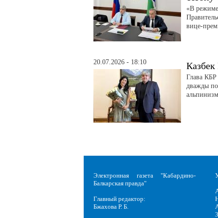
«В режиме
Правитель
вице-прем
20.07.2026 - 18:10
Казбек
Глава КБР
дважды по
альпинизм
Электронная газета "Кабардино-
Балкарская правда"
Главный редактор:
Н
Бжахова Р. Б.
3