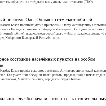
системы обращения с твёрдыми коммунальными отходами (ТКО).
ый писатель Олег Опрышко отмечает юбилей
 Казбек Коков подписал указ о присвоении Олегу Леонидовичу Опрышко
 звания Народного писателя Кабардино-Балкарии. В эти дни республика
90-летний юбилей выдающегося российского учёного, кавалера ордена «За
еред Кабардино-Балкарской Республикой».
рное состояние населённых пунктов на особом
ле
 Казбек Коков провёл выездное заседание Антитеррористической комисс
аже. Его участники обсудили итоги работы, проделанной с начала года в
 Баксанском, Майском районах, городском округе Баксан.
альные службы начали готовиться к отопительном