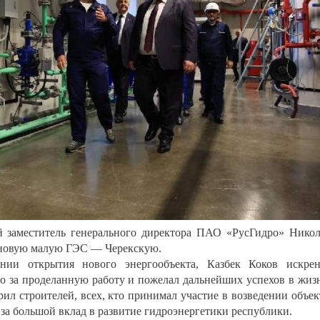
й заместитель генерального директора ПАО «РусГидро» Нико
 новую малую ГЭС — Черекскую.
нии открытия нового энергообъекта, Казбек Коков искре
о за проделанную работу и пожелал дальнейших успехов в жиз
ил строителей, всех, кто принимал участие в возведении объек
 за большой вклад в развитие гидроэнергетики республики.