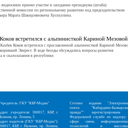
 видеосвязи принял участие в заседании президиума (штаба)
ственной комиссии по региональному развитию под председательством
ьера Марата Шакирзяновича Хуснуллина.
 Коков встретился с альпинисткой Кариной Мезовой
 Казбек Коков встретился с прославленной альпинисткой Кариной Мезов
корившей Эверест. В ходе беседы обсуждались вопросы развития
а и скалолазания в республике.
Учредитель: ГКУ "КБР-Медиа"
Сетевое издание "Электронна
газета "Кабардино-Балкарска
Адрес учредителя: 360017, КБР, г.
правда"" зарегистрирована 
альчик, пр. Ленина, 5
Федеральной службе по надзору 
Адрес издателя (ГКУ "КБР-Медиа"):
сфере связи, информационны
60017, КБР, г .Нальчик, пр. Ленина,
технологий и массовы