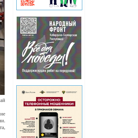
лай
нне
ни.
та,