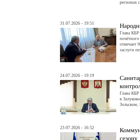
регионах 
31.07.2026 - 19:51
Народн
Глава КБР
почётного
отмечает 
заслуги п
24.07.2026 - 19:19
Санита
контро
Глава КБР
в Залукоко
Зольском,
23.07.2026 - 16:52
Коммун
сезону