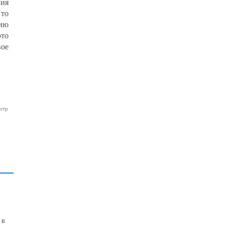
ния
 то
гию
это
ое
отр
 в