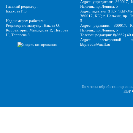
Адрес учредителя: 360017, К
Главный редактор:
Нальчик, пр. Ленина, 5
Бжахова Р. Б.
Адрес издателя (ГКУ "КБР-Ме
360017, КБР, г .Нальчик, пр. Л
Над номером работали:
5
Редактор по выпуску: Накова О.
Адрес редакции: 360017, КБ
Корректоры: Максидова Р., Петрова
Нальчик, пр. Ленина, 5
Н., Теппеева З.
Телефон редакции: 8(8662) 40-
Адрес электронной по
kbpravda@mail.ru
Политика обработки персон
KBP
C