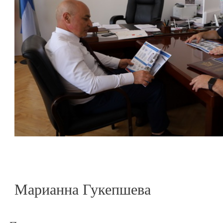
Марианна Гукепшева