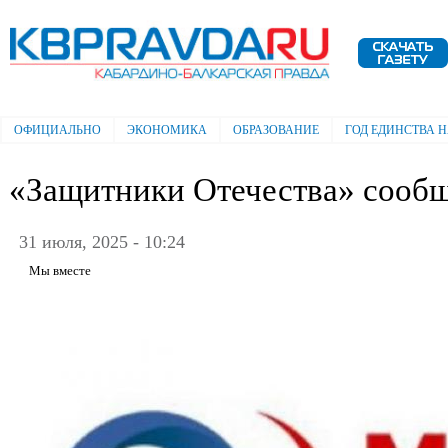
Пе
ос
Электронная газета "Кабардино-
со
Балкарская правда"
ОФИЦИАЛЬНО
ЭКОНОМИКА
ОБРАЗОВАНИЕ
ГОД ЕДИНСТВА 
Главное меню
«Защитники Отечества» сооб
31 июля, 2025 - 10:24
Мы вместе