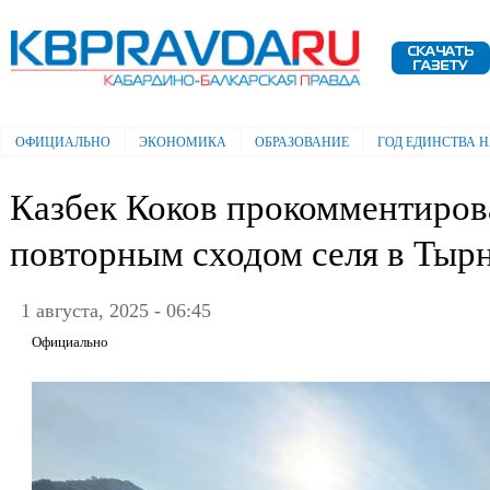
Пе
ос
Электронная газета "Кабардино-
со
Балкарская правда"
ОФИЦИАЛЬНО
ЭКОНОМИКА
ОБРАЗОВАНИЕ
ГОД ЕДИНСТВА 
Главное меню
Казбек Коков прокомментиров
повторным сходом селя в Тыр
1 августа, 2025 - 06:45
Официально