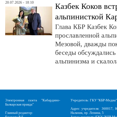
20.07.2026 - 18:10
Казбек Коков вст
альпинисткой Ка
Глава КБР Казбек Ко
прославленной альп
Мезовой, дважды пок
беседы обсуждались
альпинизма и скалол
Электронная газета "Кабардино-
Учредитель: ГКУ "КБР-Медиа"
Балкарская правда"
Адрес учредителя: 360017, К
Главный редактор:
Нальчик, пр. Ленина, 5
Бжахова Р. Б.
Адрес издателя (ГКУ "КБР-Ме