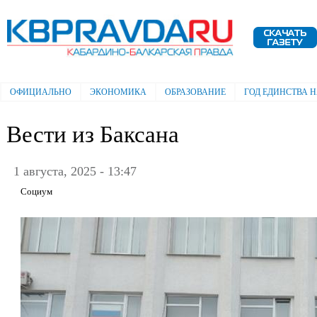
Пе
ос
Электронная газета "Кабардино-
со
Балкарская правда"
ОФИЦИАЛЬНО
ЭКОНОМИКА
ОБРАЗОВАНИЕ
ГОД ЕДИНСТВА 
Главное меню
Вести из Баксана
1 августа, 2025 - 13:47
Социум