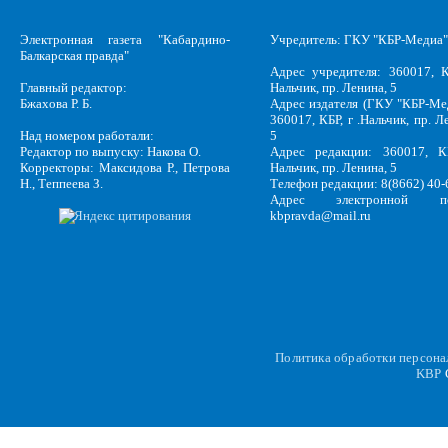
Электронная газета "Кабардино-
Учредитель: ГКУ "КБР-Медиа"
Балкарская правда"
Адрес учредителя: 360017, К
Главный редактор:
Нальчик, пр. Ленина, 5
Бжахова Р. Б.
Адрес издателя (ГКУ "КБР-Ме
360017, КБР, г .Нальчик, пр. Л
Над номером работали:
5
Редактор по выпуску: Накова О.
Адрес редакции: 360017, КБ
Корректоры: Максидова Р., Петрова
Нальчик, пр. Ленина, 5
Н., Теппеева З.
Телефон редакции: 8(8662) 40-
Адрес электронной по
kbpravda@mail.ru
Политика обработки персон
KBP
C