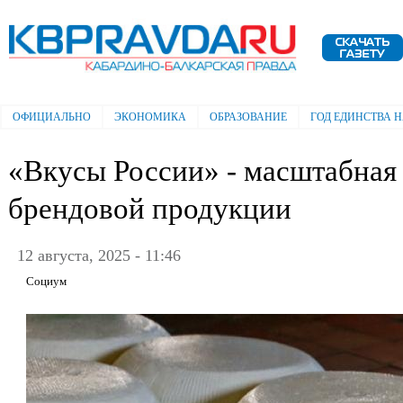
Пе
ос
Электронная газета "Кабардино-
со
Балкарская правда"
ОФИЦИАЛЬНО
ЭКОНОМИКА
ОБРАЗОВАНИЕ
ГОД ЕДИНСТВА 
Главное меню
«Вкусы России» - масштабная
брендовой продукции
12 августа, 2025 - 11:46
Социум