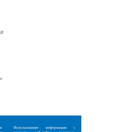
БР.
ие
я
Использование информации с