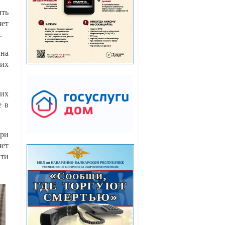
ить
яет
.
Она
 их
гих
е в
три
яет
йти