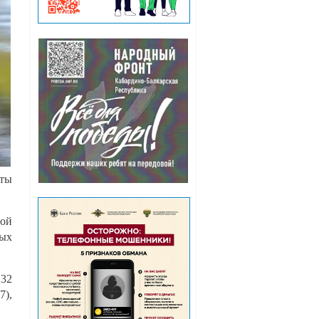
аты
вой
ных
 32
7),