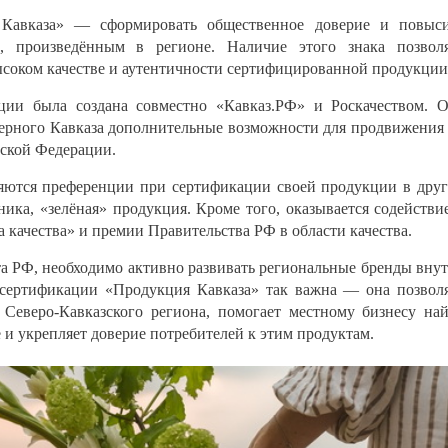
Кавказа» — сформировать общественное доверие и повыс
м, произведённым в регионе. Наличие этого знака позвол
соком качестве и аутентичности сертифицированной продукции
ции была создана совместно «Кавказ.РФ» и Роскачеством. 
верного Кавказа дополнительные возможности для продвижения
йской Федерации.
яются преференции при сертификации своей продукции в дру
аника, «зелёная» продукция. Кроме того, оказывается содействи
 качества» и премии Правительства РФ в области качества.
а РФ, необходимо активно развивать региональные бренды вну
 сертификации «Продукция Кавказа» так важна — она позвол
 Северо-Кавказского региона, помогает местному бизнесу на
и укрепляет доверие потребителей к этим продуктам.