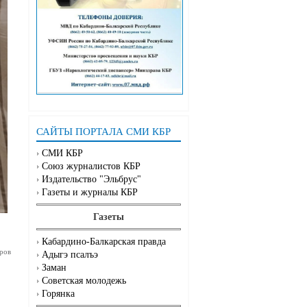
САЙТЫ ПОРТАЛА СМИ КБР
СМИ КБР
Союз журналистов КБР
Издательство "Эльбрус"
Газеты и журналы КБР
Газеты
Кабардино-Балкарская правда
ров
Адыгэ псалъэ
Заман
Советская молодежь
Горянка