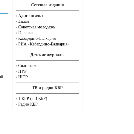
Сетевые издания
Адыгэ псалъэ
Заман
Советская молодежь
Горянка
Кабардино-Балкария
РИА «Кабардино-Балкария»
Детские журналы
Солнышко
НУР
ой
НЮР
ТВ и радио КБР
1 КБР (ТВ КБР)
Радио КБР