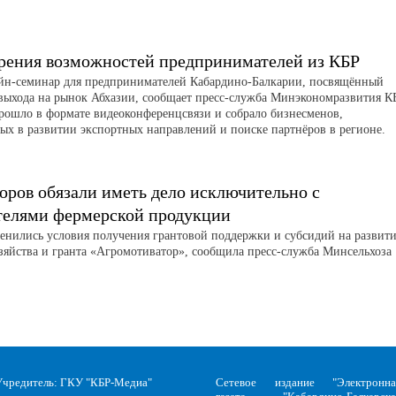
рения возможностей предпринимателей из КБР
айн-семинар для предпринимателей Кабардино-Балкарии, посвящённый
выхода на рынок Абхазии, сообщает пресс-служба Минэкономразвития К
рошло в формате видеоконференцсвязи и собрало бизнесменов,
ых в развитии экспортных направлений и поиске партнёров в регионе.
оров обязали иметь дело исключительно с
телями фермерской продукции
менились условия получения грантовой поддержки и субсидий на развит
зяйства и гранта «Агромотиватор», сообщила пресс-служба Минсельхоза
Учредитель: ГКУ "КБР-Медиа"
Сетевое издание "Электронна