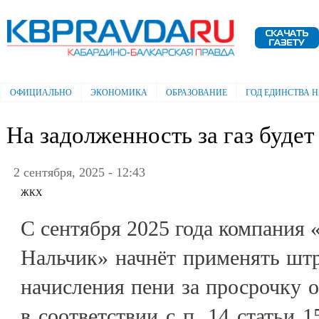
Пе
ос
Электронная газета "Кабардино-
со
Балкарская правда"
ОФИЦИАЛЬНО
ЭКОНОМИКА
ОБРАЗОВАНИЕ
ГОД ЕДИНСТВА 
Главное меню
На задолженность за газ будет
2 сентября, 2025 - 12:43
ЖКХ
С сентября 2025 года компания 
Нальчик» начнёт применять шт
начисления пени за просрочку о
в соответствии с п. 14 статьи 