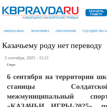
Пе
ос
Электронная газета "Кабардино-
со
Балкарская правда"
ОФИЦИАЛЬНО
ЭКОНОМИКА
ОБРАЗОВАНИЕ
ГОД ЕДИНСТВА 
Главное меню
Казачьему роду нет переводу
3 сентября, 2025 - 15:21
Спорт
6 сентября на территории шк
станицы Солдатск
межмуниципальный спор
«КАЗАЧЬИ ИГРЫ-2025», п