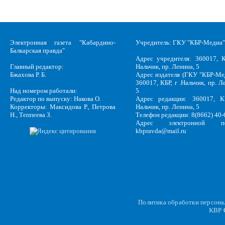
Электронная газета "Кабардино-
Учредитель: ГКУ "КБР-Медиа"
Балкарская правда"
Адрес учредителя: 360017, К
Главный редактор:
Нальчик, пр. Ленина, 5
Бжахова Р. Б.
Адрес издателя (ГКУ "КБР-Ме
360017, КБР, г .Нальчик, пр. Л
Над номером работали:
5
Редактор по выпуску: Накова О.
Адрес редакции: 360017, КБ
Корректоры: Максидова Р., Петрова
Нальчик, пр. Ленина, 5
Н., Теппеева З.
Телефон редакции: 8(8662) 40-
Адрес электронной по
kbpravda@mail.ru
Политика обработки персон
KBP
C