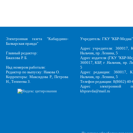
Электронная газета "Кабардино-
Учредитель: ГКУ "КБР-Медиа"
Балкарская правда"
Адрес учредителя: 360017, К
Главный редактор:
Нальчик, пр. Ленина, 5
Бжахова Р. Б.
Адрес издателя (ГКУ "КБР-Ме
360017, КБР, г .Нальчик, пр. Л
Над номером работали:
5
Редактор по выпуску: Накова О.
Адрес редакции: 360017, КБ
Корректоры: Максидова Р., Петрова
Нальчик, пр. Ленина, 5
Н., Теппеева З.
Телефон редакции: 8(8662) 40-
Адрес электронной по
kbpravda@mail.ru