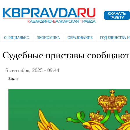
Пе
ос
Электронная газета "Кабардино-
со
Балкарская правда"
ОФИЦИАЛЬНО
ЭКОНОМИКА
ОБРАЗОВАНИЕ
ГОД ЕДИНСТВА 
Главное меню
Судебные приставы сообщают
5 сентября, 2025 - 09:44
Закон