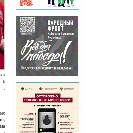
ёжи
и в
е»,
ные
и,
ма
 и