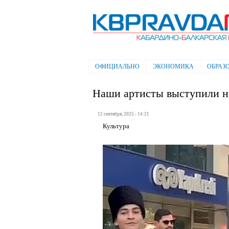
Электронная газета "Кабардино-
Балкарская правда"
ОФИЦИАЛЬНО
ЭКОНОМИКА
ОБРАЗ
Главное меню
Наши артисты выступили н
12 сентября, 2025 - 14:21
Культура