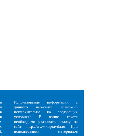
я
Использование информации с
я
данного веб-сайта возможно
в
исключительно на следующих
в
условиях: В конце текста
х
необходимо указывать ссылку на
х
сайт http://www.kbpravda.ru. При
.
использовании материалов