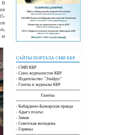
 В
ив
35-
ков
в,
за
САЙТЫ ПОРТАЛА СМИ КБР
СМИ КБР
Союз журналистов КБР
Издательство "Эльбрус"
Газеты и журналы КБР
Газеты
Кабардино-Балкарская правда
Адыгэ псалъэ
Заман
Советская молодежь
Горянка