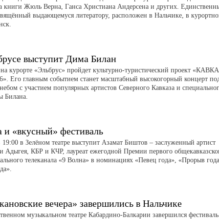
а книги Жюль Верна, Ганса Христиана Андерсена и других. Единственн
свящённый выдающемуся литератору, расположен в Нальчике, в курортн
нск.
брусе выступит Дима Билан
а на курорте «Эльбрус» пройдет культурно-туристический проект «КАВК
». Его главным событием станет масштабный высокогорный концерт по
небом с участием популярных артистов Северного Кавказа и специально
ы Билана.
а и «вкусный» фестиваль
в 19:00 в Зелёном театре выступит Азамат Биштов – заслуженный артист
и Адыгея, КБР и КЧР, лауреат ежегодной Премии первого общекавказско
ального телеканала «9 Волна» в номинациях «Певец года», «Прорыв год
да».
кановские вечера» завершились в Нальчике
ственном музыкальном театре Кабардино-Балкарии завершился фестиваль