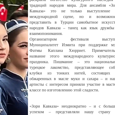
традиций народов мира. Для ансамбля «Зо
Кавказа» это не только выступление 
международной сцене, но и возможнос
представить в Турции самобытное искусст
народов Кавказа – танец как язык дружбы
взаимопонимания.
Организатором фестиваля выступ
Муниципалитет Измита при поддержке мэ
Фатмы Каплана Хюрриет. Примечатель
название этого международного культурно
праздника. Пишмание – это национальн
турецкое лакомство, представляющее соб
клубки из тонких нитей, состоящих 
обжаренных в масле муки и сахара – и на
артисты с интересом приняли участие в маст
классе по изготовлению этой сладости.
«Зори Кавказа» неоднократно – и с больш
успехом – представляли нашу страну 