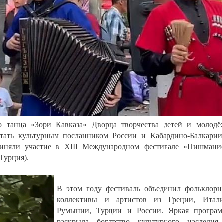
о танца «Зори Кавказа» Дворца творчества детей и молод
тать культурным посланником России и Кабардино-Балкари
няли участие в XIII Международном фестивале «Пишмани
Турция).
В этом году фестиваль объединил фольклор
коллективы и артистов из Греции, Итали
Румынии, Турции и России. Яркая програм
раскрыла богатство культурного наследия