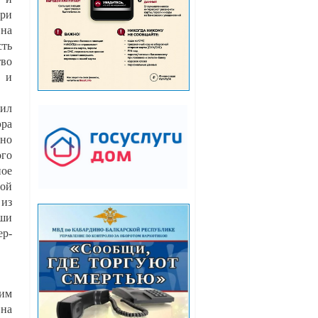
ри
на
ть
во
 и
ил
ра
но
го
ое
ой
из
ши
ер-
им
на