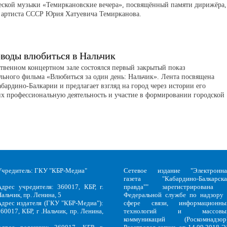
ской музыки «Темиркановские вечера», посвящённый памяти дирижёра,
 артиста СССР Юрия Хатуевича Темирканова.
воды влюбиться в Нальчик
ственном концертном зале состоялся первый закрытый показ
льного фильма «Влюбиться за один день: Нальчик». Лента посвящена
бардино-Балкарии и предлагает взгляд на город через истории его
их профессиональную деятельность и участие в формировании городской
Учредитель: ГКУ "КБР-Медиа"
Сетевое издание "Электронна
газета "Кабардино-Балкарска
Адрес учредителя: 360017, КБР, г.
правда"" зарегистрирована 
альчик, пр. Ленина, 5
Федеральной службе по надзору 
Адрес издателя (ГКУ "КБР-Медиа"):
сфере связи, информационны
60017, КБР, г .Нальчик, пр. Ленина,
технологий и массовы
5
коммуникаций (Роскомнадзор)