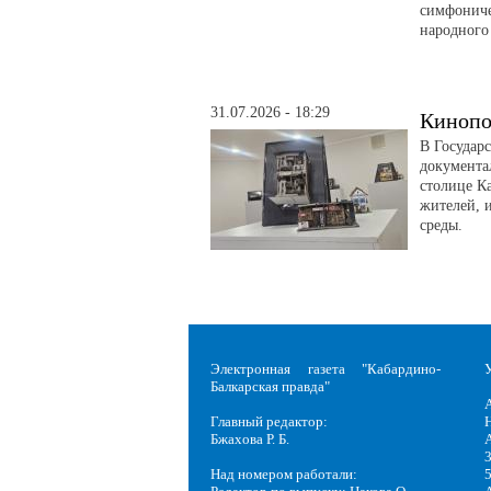
симфониче
народного
31.07.2026 - 18:29
Кинопо
В Государ
документа
столице Ка
жителей, 
среды.
Электронная газета "Кабардино-
Балкарская правда"
Главный редактор:
Н
Бжахова Р. Б.
3
Над номером работали: