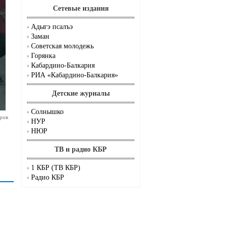
Сетевые издания
Адыгэ псалъэ
Заман
Советская молодежь
Горянка
Кабардино-Балкария
РИА «Кабардино-Балкария»
Детские журналы
Солнышко
ров
НУР
НЮР
ТВ и радио КБР
1 КБР (ТВ КБР)
Радио КБР