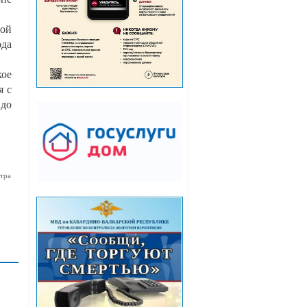
вой
ода
кое
я с
 до
тра