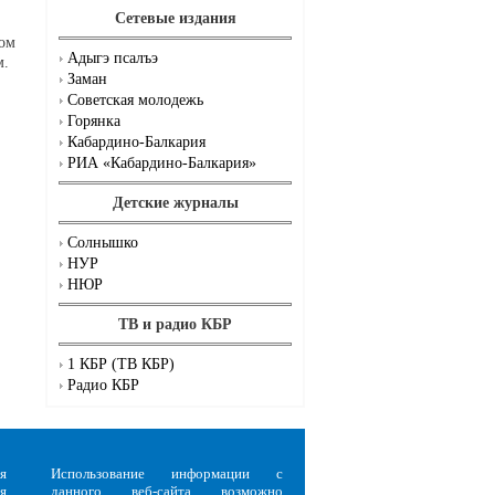
Сетевые издания
ном
Адыгэ псалъэ
м.
Заман
Советская молодежь
Горянка
Кабардино-Балкария
РИА «Кабардино-Балкария»
.
Детские журналы
Солнышко
НУР
НЮР
ТВ и радио КБР
1 КБР (ТВ КБР)
Радио КБР
я
Использование информации с
я
данного веб-сайта возможно