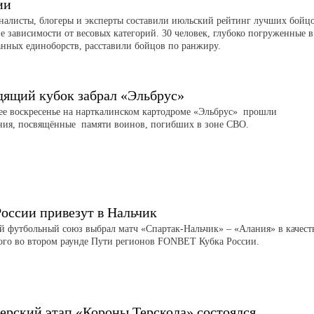
ии
листы, блогеры и эксперты составили июльский рейтинг лучших бойц
е зависимости от весовых категорий. 30 человек, глубоко погруженные в
нных единоборств, расставили бойцов по ранжиру.
дящий кубок забрал «Эльбрус»
е воскресенье на нарткалинском картодроме «Эльбрус» прошли
ния, посвящённые памяти воинов, погибших в зоне СВО.
России привезут в Нальчик
й футбольный союз выбрал матч «Спартак-Нальчик» – «Алания» в качест
ого во втором раунде Пути регионов FONBET Кубка России.
ерский этап «Короны Терскола» состоялся