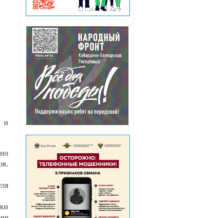
ь и
жно
ов.
еля
ики
рне