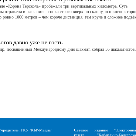
але «Корона Терскола» пробежали три вертикальных километра. Суть
ы отражена в названии – гонка строго вверх по склону, «спринт» в гор
р ровно 1000 метров – чем короче дистанция, тем круче и сложнее подъё
огов давно уже не гость
ир, посвящённый Международному дню шахмат, собрал 56 шахматистов
Учредитель: ГКУ "КБР-Медиа"
Сетевое издание "Электронна
газета "Кабардино-Балкарска