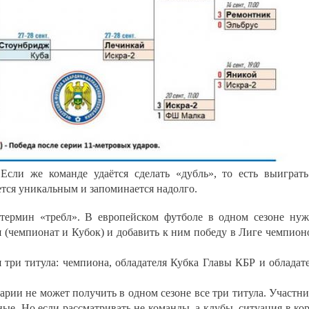
Если же команде удаётся сделать «дубль», то есть выиграт
ается уникальным и запоминается надолго.
термин «требл». В европейском футболе в одном сезоне ну
 (чемпионат и Кубок) и добавить к ним победу в Лиге чемпион
 три титула: чемпиона, обладателя Кубка Главы КБР и обладат
арии не может получить в одном сезоне все три титула. Участн
ые. Но если рассматривать не команды, а клубы, ситуация в ко