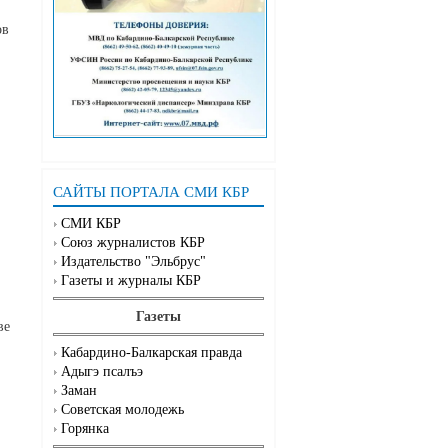
ов
САЙТЫ ПОРТАЛА СМИ КБР
СМИ КБР
Союз журналистов КБР
Издательство "Эльбрус"
Газеты и журналы КБР
Газеты
ве
Кабардино-Балкарская правда
Адыгэ псалъэ
Заман
Советская молодежь
Горянка