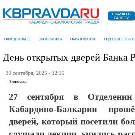
Пе
ос
Электронная газета "Кабардино-
со
Балкарская правда"
ОФИЦИАЛЬНО
ЭКОНОМИКА
ОБРАЗОВАНИЕ
ГОД ЕДИНСТВА 
Главное меню
День открытых дверей Банка 
30 сентября, 2025 - 12:16
Экономика
27 сентября в Отделени
Кабардино-Балкарии про
дверей, который посетили бол
слушали лекции, учились рас