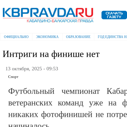
Пе
ос
Электронная газета "Кабардино-
со
Балкарская правда"
ОФИЦИАЛЬНО
ЭКОНОМИКА
ОБРАЗОВАНИЕ
ГОД ЕДИНСТВА 
Главное меню
Интриги на финише нет
13 октября, 2025 - 09:53
Спорт
Футбольный чемпионат Кабар
ветеранских команд уже на 
никаких фотофинишей не потреб
начиналось…