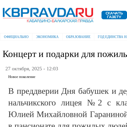
Пе
ос
Электронная газета "Кабардино-
со
Балкарская правда"
ОФИЦИАЛЬНО
ЭКОНОМИКА
ОБРАЗОВАНИЕ
ГОД ЕДИНСТВА 
Главное меню
Концерт и подарки для пожил
27 октября, 2025 - 12:03
Новое поколение
В преддверии Дня бабушек и д
нальчикского лицея №2 с кла
Юлией Михайловной Гараниной
в пансионате для пожилых люде