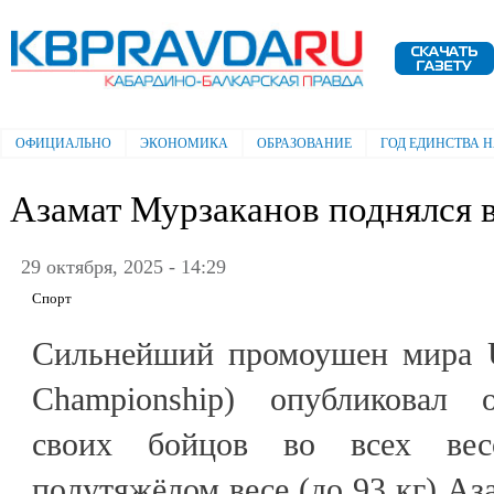
Пе
ос
Электронная газета "Кабардино-
со
Балкарская правда"
ОФИЦИАЛЬНО
ЭКОНОМИКА
ОБРАЗОВАНИЕ
ГОД ЕДИНСТВА 
Главное меню
Азамат Мурзаканов поднялся 
29 октября, 2025 - 14:29
Спорт
Сильнейший промоушен мира UF
Championship) опубликовал 
своих бойцов во всех вес
полутяжёлом весе (до 93 кг) Аз