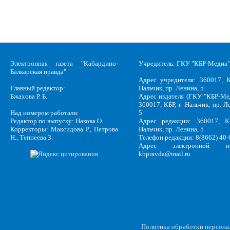
Электронная газета "Кабардино-
Учредитель: ГКУ "КБР-Медиа"
Балкарская правда"
Адрес учредителя: 360017, К
Главный редактор:
Нальчик, пр. Ленина, 5
Бжахова Р. Б.
Адрес издателя (ГКУ "КБР-Ме
360017, КБР, г .Нальчик, пр. Л
Над номером работали:
5
Редактор по выпуску: Накова О.
Адрес редакции: 360017, КБ
Корректоры: Максидова Р., Петрова
Нальчик, пр. Ленина, 5
Н., Теппеева З.
Телефон редакции: 8(8662) 40-
Адрес электронной по
kbpravda@mail.ru
Политика обработки персон