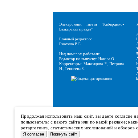
Электронная газета "Кабардино-
Балкарская правда"
Главный редактор:
Н
Бжахова Р. Б.
3
Над номером работали:
Редактор по выпуску: Накова О.
Корректоры: Максидова Р., Петрова
Н
Н., Теппеева З.
Продолжая использовать наш сайт, вы даете согласие 
пользователь; с какого сайта или по какой рекламе; ка
ретаргетинга, статистических исследований и обзоров 
Я согласен
Покинуть сайт