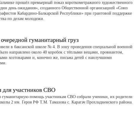
Нальчике прошёл премьерный показ короткометражного художественного
дин день ожидания», созданного Общественной организацией «Союз
рафистов Кабардино-Балкарской Республики» при грантовой поддержке
тва по делам молодежи.
 очередной гуманитарный груз
вели в баксанской школе № 4. В зону проведения специальной военной
было направлено около 40 коробок с тёплыми вещами, провиантом,
ыми хозтоварами и, конечно же, письма детей с наилучшими
ями.
 для участников СВО
 гуманитарную помощь участникам СВО собрали ученики, их родители
школы 2 им. Героя РФ Т.М. Тамазова с. Карагач Прохладненского района.