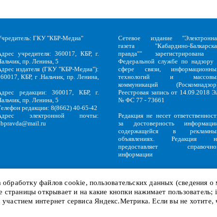
Учредитель: ГКУ "КБР-Медиа"
Сетевое издание "Электронна
газета "Кабардино-Балкарска
Адрес учредителя: 360017, КБР, г.
правда"" зарегистрирована 
альчик, пр. Ленина, 5
Федеральной службе по надзору 
Адрес издателя (ГКУ "КБР-Медиа"):
сфере связи, информационны
60017, КБР, г .Нальчик, пр. Ленина,
технологий и массовы
5
коммуникаций (Роскомнадзор)
Адрес редакции: 360017, КБР, г.
Реестровая запись от 14.09.2018 Э
альчик, пр. Ленина, 5
№ ФС 77 - 73661
Телефон редакции: 8(8662) 40-65-42
Адрес электронной почты:
Редакция не несет ответственност
kbpravda@mail.ru
за достоверность информации
содержащейся в рекламны
объявлениях. Редакция н
предоставляет справочно
информации
на обработку файлов
cookie
, пользовательских данных (сведения о
кие страницы открывает и на какие кнопки нажимает пользователь;
Политика обработки персональных данных
и
Политика конфиденциальност
KBP
Copyright © 2018-2026.
с участием интернет сервиса Яндекс.Метрика. Если вы не хотите,
Служебный вход