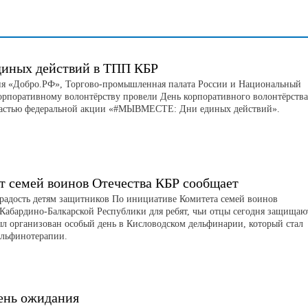
диных действий в ТПП КБР
я «Добро.РФ», Торгово-промышленная палата России и Национальный
корпоративному волонтёрству провели День корпоративного волонтёрства
астью федеральной акции «#МЫВМЕСТЕ: Дни единых действий».
т семей воинов Отечества КБР сообщает
радость детям защитников По инициативе Комитета семей воинов
 Кабардино-Балкарской Республики для ребят, чьи отцы сегодня защищаю
ыл организован особый день в Кисловодском дельфинарии, который стал
ельфинотерапии.
ень ожидания