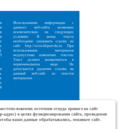
я
Использование информации с
я
данного веб-сайта возможно
в
исключительно на следующих
в
условиях: В конце текста
х
необходимо указывать ссылку на
х
сайт http://www.kbpravda.ru. При
.
использовании материалов
Л
недопустимо изменение текстов.
Текст должен копироваться в
первоначальном виде. Не
и
допускается удаление ссылки на
,
данный веб-сайт из текстов
х
материалов.
е
й
 местоположении; источник откуда пришел на сайт
 ip-адрес) в целях функционирования сайта, проведения
и
 чтобы ваши данные обрабатывались, покиньте сайт.