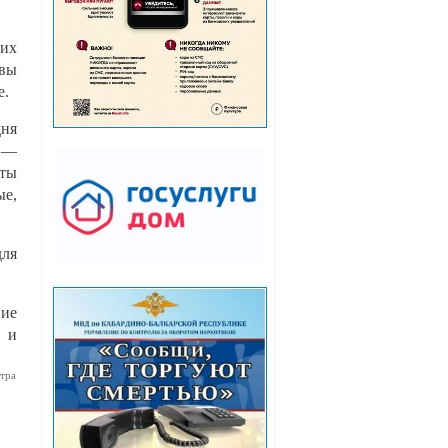
ких
овы
е.
дня
о —
оты
е,
для
ние
а и
тра