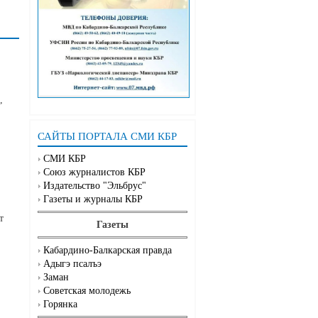
,
САЙТЫ ПОРТАЛА СМИ КБР
СМИ КБР
Союз журналистов КБР
Издательство "Эльбрус"
Газеты и журналы КБР
т
Газеты
Кабардино-Балкарская правда
Адыгэ псалъэ
Заман
Советская молодежь
Горянка