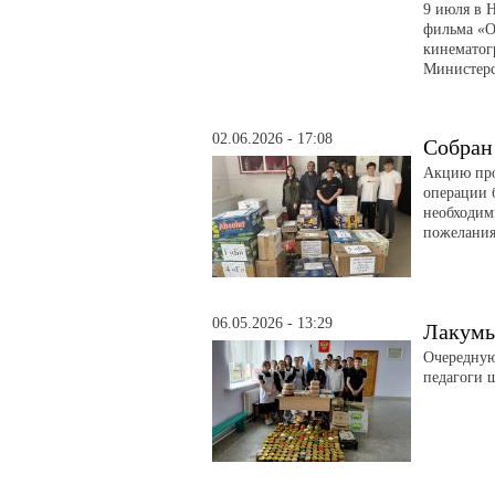
9 июля в 
фильма «О
кинематог
Министерс
02.06.2026 - 17:08
Собран
Акцию про
операции 
необходим
пожелани
06.05.2026 - 13:29
Лакумы
Очередную
педагоги 