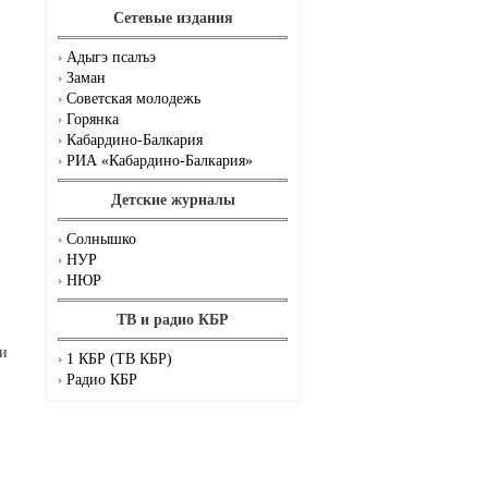
Сетевые издания
Адыгэ псалъэ
Заман
Советская молодежь
Горянка
Кабардино-Балкария
РИА «Кабардино-Балкария»
Детские журналы
Солнышко
НУР
НЮР
ТВ и радио КБР
 и
1 КБР (ТВ КБР)
Радио КБР