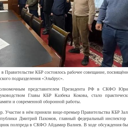
а, в Правительстве КБР состоялось рабочее совещание, посвящён
кого подразделения «Эльбрус».
полномочным представителем Президента РФ в СКФО Юри
уководством Главы КБР Казбека Кокова, стало практичес
амяти и современной оборонной работы.
р. Участие в нём приняли вице-премьер Правительства КБР За
спублики Дмитрий Пахомов, главный федеральный инспектор
щник полпреда в СКФО Айдамир Валиев. В ходе обсуждения б