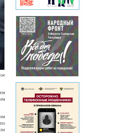
ное
ем
ким
лим
 по
ыли