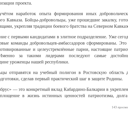
изации проекта.
 учётом наработок опыта формирования иных добровольчес
го Кавказа. Бойцы-добровольцы, уже прошедшие закалку, гот
ищами, укрепляя традиции боевого братства на Северном Кавказ
ние с первыми кандидатами в элитное подразделение. Уже сего
ервые команды добровольцев-амбассадоров сформированы. Эт
мотивированные и целеустремлённые парни, настоящие патри
Именно за такими лидерами последуют самые достойны
дине уроженцы нашей республики.
ьцы отправятся на учебный полигон в Ростовскую область 
дготовки, сделав первый практический шаг в защите Родины.
брус» — это конкретный вклад Кабардино-Балкарии в укрепле
оплощение в жизнь истинных ценностей патриотизма, долг
143 просмо