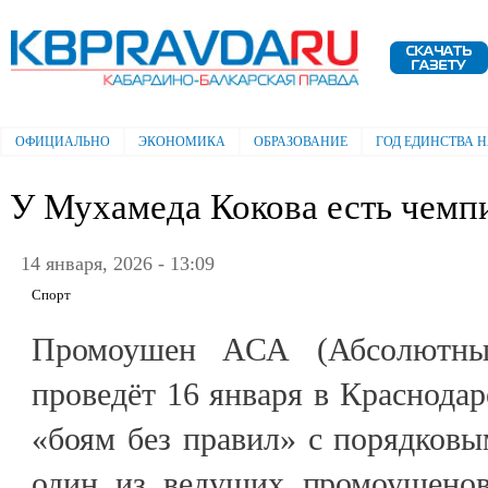
Пе
ос
Электронная газета "Кабардино-
со
Балкарская правда"
ОФИЦИАЛЬНО
ЭКОНОМИКА
ОБРАЗОВАНИЕ
ГОД ЕДИНСТВА 
Главное меню
У Мухамеда Кокова есть чемп
14 января, 2026 - 13:09
Спорт
Промоушен АСА (Абсолютны
проведёт 16 января в Краснодар
«боям без правил» с порядков
один из ведущих промоушенов